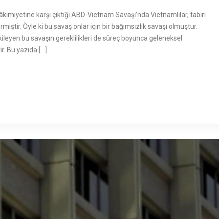
miyetine karşı çıktığı ABD-Vietnam Savaşı’nda Vietnamlılar, tabiri
miştir. Öyle ki bu savaş onlar için bir bağımsızlık savaşı olmuştur.
tkileyen bu savaşın gereklilikleri de süreç boyunca geleneksel
r. Bu yazıda […]