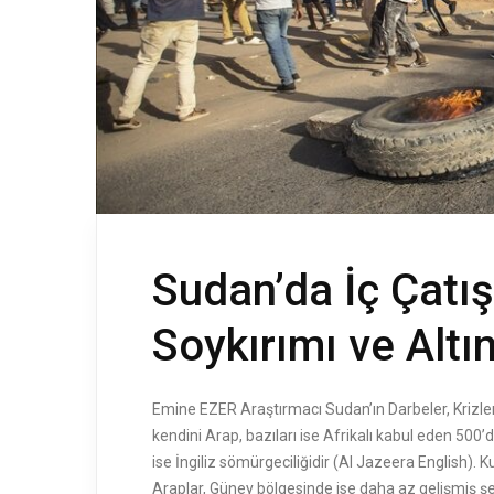
Sudan’da İç Çatış
Soykırımı ve Altın
Emine EZER Araştırmacı Sudan’ın Darbeler, Krizler v
kendini Arap, bazıları ise Afrikalı kabul eden 500
ise İngiliz sömürgeciliğidir (Al Jazeera English)
Araplar, Güney bölgesinde ise daha az gelişmiş şe