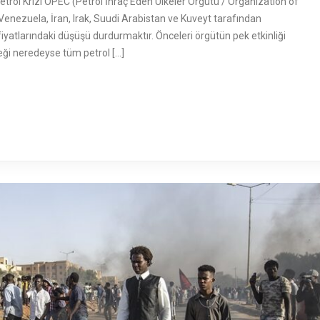
ol Krizi OPEC (Petrol İhraç Eden Ülkeler Örgütü / Organization of
Venezuela, İran, Irak, Suudi Arabistan ve Kuveyt tarafından
yatlarındaki düşüşü durdurmaktır. Önceleri örgütün pek etkinliği
eği neredeyse tüm petrol […]