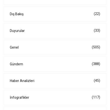
(22)
Dış Bakış
(33)
Duyurular
(505)
Genel
(388)
Gündem
(45)
Haber Analizleri
(117)
İnfografikler