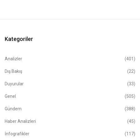
Kategoriler
Analizler
(401)
Dış Bakış
(22)
Duyurular
(33)
Genel
(505)
Gündem
(388)
Haber Analizleri
(45)
İnfografikler
(117)