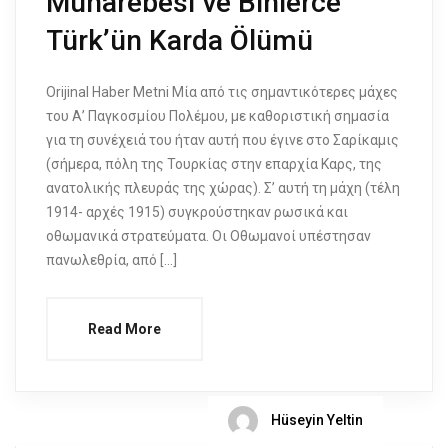
Muharebesi ve Binlerce
Türk’ün Karda Ölümü
Orijinal Haber Metni Μία από τις σημαντικότερες μάχες
του Α’ Παγκοσμίου Πολέμου, με καθοριστική σημασία
για τη συνέχειά του ήταν αυτή που έγινε στο Σαρίκαμις
(σήμερα, πόλη της Τουρκίας στην επαρχία Καρς, της
ανατολικής πλευράς της χώρας). Σ’ αυτή τη μάχη (τέλη
1914- αρχές 1915) συγκρούστηκαν ρωσικά και
οθωμανικά στρατεύματα. Οι Οθωμανοί υπέστησαν
πανωλεθρία, από […]
Read More
Hüseyin Yeltin