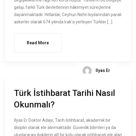
değişikliklerine rağmen korumuştur. Türklerin bu bölgeye
gelişi, farklı Türk devletlerinin hâkimiyet süreçlerine
dayanmaktadır. Hıtlanlar, Ceyhun Nehri kıyılarından paralı
askerler olarak 674 yılında Irak’a yerleşen Türkler […]
Read More
İlyas Er
Türk İstihbarat Tarihi Nasıl
Okunmalı?
İlyas Er Doktor Adayı, Tarih İstihbarat, akademik bir
disiplin olarak ele alınmaktadır. Güvenlik bilimleri ya da
uluslararası ilişkilerin alt bir kolu olarak istihbaratı ele alan