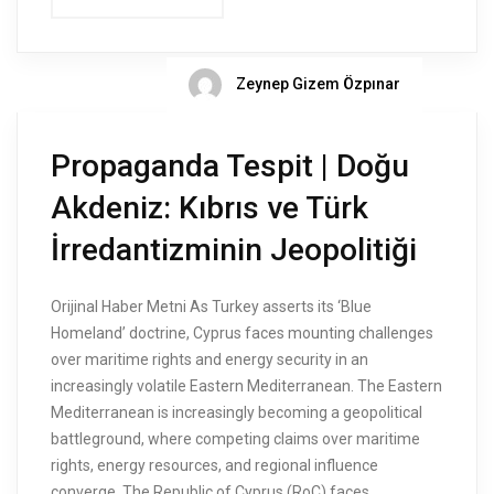
Zeynep Gizem Özpınar
Propaganda Tespit | Doğu
Akdeniz: Kıbrıs ve Türk
İrredantizminin Jeopolitiği
Orijinal Haber Metni As Turkey asserts its ‘Blue
Homeland’ doctrine, Cyprus faces mounting challenges
over maritime rights and energy security in an
increasingly volatile Eastern Mediterranean. The Eastern
Mediterranean is increasingly becoming a geopolitical
battleground, where competing claims over maritime
rights, energy resources, and regional influence
converge. The Republic of Cyprus (RoC) faces