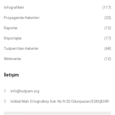
İnfografikler
(117)
Propaganda Haberleri
(23)
Raporlar
(12)
Röportajlar
(17)
Tudpam'dan Haberler
(68)
Webinarlar
(12)
İletişim
info@tudpam.org
İstiklal Mah. Ertuğrulbey Sok. No:9/20 Odunpazarı/ESKİŞEHİR