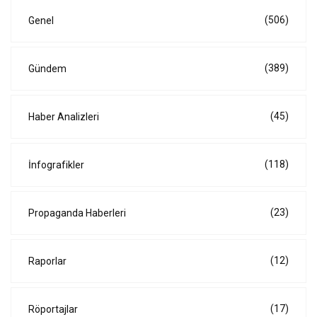
(506)
Genel
(389)
Gündem
(45)
Haber Analizleri
(118)
İnfografikler
(23)
Propaganda Haberleri
(12)
Raporlar
(17)
Röportajlar