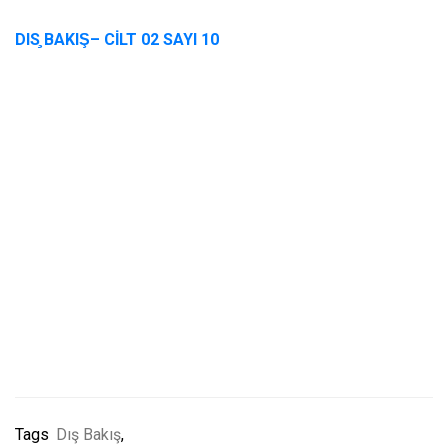
DIS
̧ BAKIŞ
– CİLT 02 SAYI 1
0
Tags
Dış Bakış
,