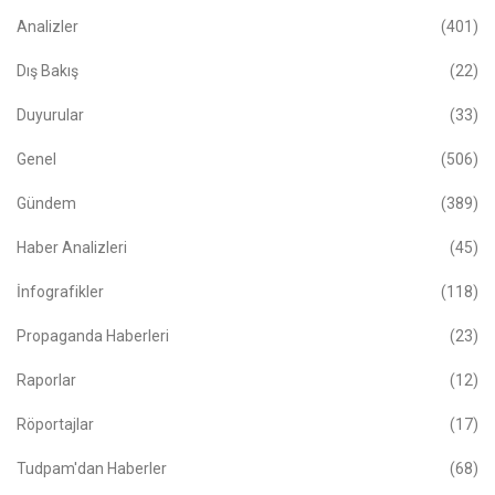
Analizler
(401)
Dış Bakış
(22)
Duyurular
(33)
Genel
(506)
Gündem
(389)
Haber Analizleri
(45)
İnfografikler
(118)
Propaganda Haberleri
(23)
Raporlar
(12)
Röportajlar
(17)
Tudpam'dan Haberler
(68)