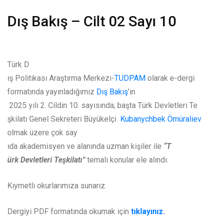
Dış Bakış – Cilt 02 Sayı 10
T
ürk D
ış Politikası Araştırma Merkezi-
TUDPAM
olarak e-dergi
formatında yayınladığımız
Dış Bakış
’ın
2025 yılı 2. Cildin 10. sayısında; başta T
ürk Devletleri Te
şkilatı Genel Sekreteri B
üyükelçi
Kubanychbek
Ömüraliev
olmak üzere çok say
ıda akademisyen ve alanında uzman kişiler ile
“T
ürk Devletleri Te
şkilatı”
temalı konular ele alındı.
Kıymetli okurlarımıza sunarız.
Dergiyi PDF formatında okumak i
çin
tıklayınız.