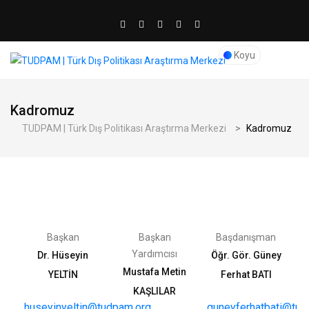
Koyu
Kadromuz
TUDPAM | Türk Dış Politikası Araştırma Merkezi
>
Kadromuz
Başkan
Başkan
Başdanışman
Yardımcısı
Dr. Hüseyin
Öğr. Gör. Güney
Mustafa Metin
YELTİN
Ferhat BATI
KAŞLILAR
huseyinyeltin@tudpam.org
guneyferhatbati@tud