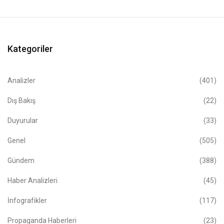
Kategoriler
Analizler
(401)
Dış Bakış
(22)
Duyurular
(33)
Genel
(505)
Gündem
(388)
Haber Analizleri
(45)
İnfografikler
(117)
Propaganda Haberleri
(23)