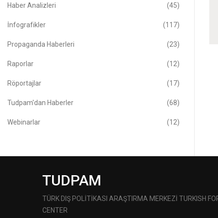
Haber Analizleri
(45)
İnfografikler
(117)
Propaganda Haberleri
(23)
Raporlar
(12)
Röportajlar
(17)
Tudpam'dan Haberler
(68)
Webinarlar
(12)
TUDPAM
TÜRK DIŞ POLİTİKASI ARAŞTIRMA MERKEZİ TURKISH F
CENTER