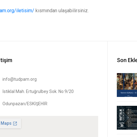
pam.org/iletisim/
kısmından ulaşabilirsiniz.
etişim
Son Ekl
info@tudpam.org
İstiklal Mah. Ertuğrulbey Sok. No:9/20
Odunpazarı/ESKİŞEHİR