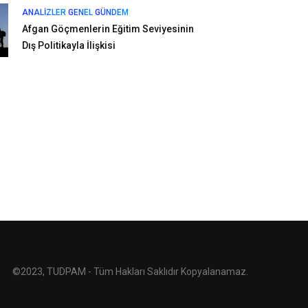
ANALIZLER
GENEL
GÜNDEM
Afgan Göçmenlerin Eğitim Seviyesinin
Dış Politikayla İlişkisi
©2023, TUDPAM - Tüm Hakları Saklıdır Kopyalanamaz.