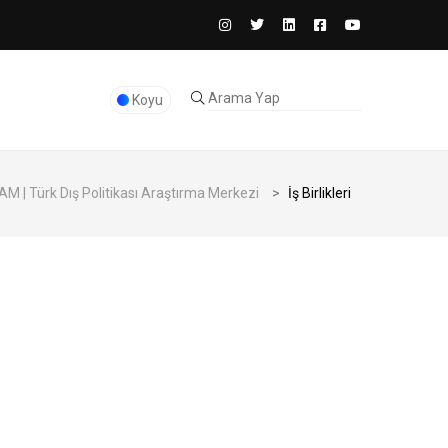
Koyu
M | Türk Dış Politikası Araştırma Merkezi
>
İş Birlikleri