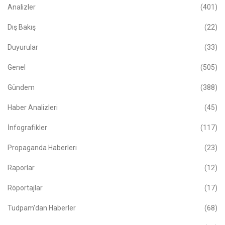
Analizler
(401)
Dış Bakış
(22)
Duyurular
(33)
Genel
(505)
Gündem
(388)
Haber Analizleri
(45)
İnfografikler
(117)
Propaganda Haberleri
(23)
Raporlar
(12)
Röportajlar
(17)
Tudpam'dan Haberler
(68)