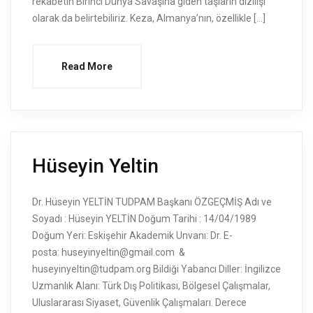
rekabetin Birinci Dünya Savaşına giden taşların dizilişi
olarak da belirtebiliriz. Keza, Almanya’nın, özellikle […]
Read More
Hüseyin Yeltin
Dr. Hüseyin YELTİN TUDPAM Başkanı ÖZGEÇMİŞ Adı ve
Soyadı : Hüseyin YELTİN Doğum Tarihi : 14/04/1989
Doğum Yeri: Eskişehir Akademik Unvanı: Dr. E-
posta: huseyinyeltin@gmail.com &
huseyinyeltin@tudpam.org Bildiği Yabancı Diller: İngilizce
Uzmanlık Alanı: Türk Dış Politikası, Bölgesel Çalışmalar,
Uluslararası Siyaset, Güvenlik Çalışmaları. Derece