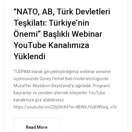
“NATO, AB, Türk Devletleri
Teşkilatı: Türkiye’nin
Önemi” Başlıklı Webinar
YouTube Kanalımıza
Yüklendi
TUDPAM olarak gerçekleştirdiğimiz webinar serisinin
üçüncüsünde Güney Ferhat Batı moderatörlüğünde
Muzaffer Akyıldırım Beyefendi’yi ağırladık. Programı
kaçıranlar ve yeniden izlemek isteyenler YouTube
kanalımıza göz atabilirsiniz.
https://youtu.be/xvG26jSihX4?si=4BWdJVuBW0wg_v0x
Read More