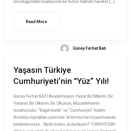
öncülüğündeki koalisyonla bir bütün halinde hareket […]
Read More
Güney Ferhat Batı
Yaşasın Türkiye
Cumhuriyeti’nin “Yüz” Yılı!
Güney Ferhat BATI Akademisyen-Yazar Bir Milletin, Bir
Vatanın, Bir Ülkenin, Bir Ülkünün, Mücadelesinin
tezahürüdür; ‘’Bağımsızlık’’ ve ‘’Cumhuriyet’’ Kadim
Anadolu toprakları üzerinde ‘al-kırmızı’nın boyanmasıdır,
bedenlerimize… Nedir bizleri, bütünleyen? TÜRKİYE’DİR!