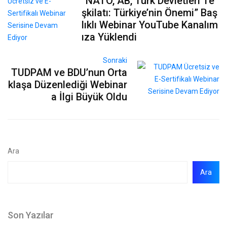
“NATO, AB, Türk Devletleri Te
şkilatı: Türkiye’nin Önemi” Baş
lıklı Webinar YouTube Kanalım
ıza Yüklendi
Sonraki
TUDPAM ve BDU’nun Orta
klaşa Düzenlediği Webinar
a İlgi Büyük Oldu
Ara
Ara
Son Yazılar