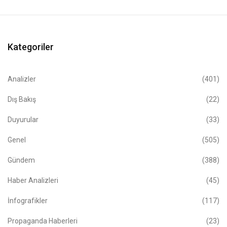
Kategoriler
Analizler
(401)
Dış Bakış
(22)
Duyurular
(33)
Genel
(505)
Gündem
(388)
Haber Analizleri
(45)
İnfografikler
(117)
Propaganda Haberleri
(23)