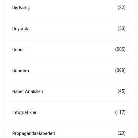
(22)
Dış Bakış
(33)
Duyurular
(505)
Genel
(388)
Gündem
(45)
Haber Analizleri
(117)
İnfografikler
(23)
Propaganda Haberleri