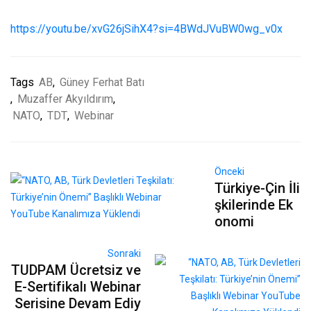
https://youtu.be/xvG26jSihX4?si=4BWdJVuBW0wg_v0x
Tags
AB
,
Güney Ferhat Batı
,
Muzaffer Akyıldırım
,
NATO
,
TDT
,
Webinar
Önceki
Türkiye-Çin İli
şkilerinde Ek
onomi
Sonraki
TUDPAM Ücretsiz ve
E-Sertifikalı Webinar
Serisine Devam Ediy