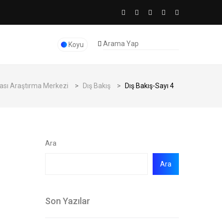
Koyu
kası Araştırma Merkezi
>
Dış Bakış
>
Dış Bakış-Sayı 4
Ara
Ara
Son Yazılar