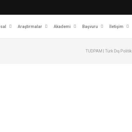
sal
Araştırmalar
Akademi
Başvuru
İletişim
TUDPAM | Türk Dış Politi