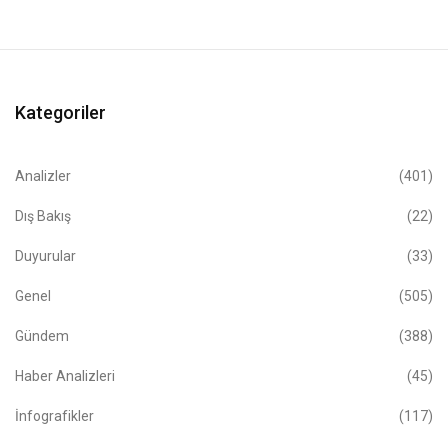
Kategoriler
Analizler
(401)
Dış Bakış
(22)
Duyurular
(33)
Genel
(505)
Gündem
(388)
Haber Analizleri
(45)
İnfografikler
(117)