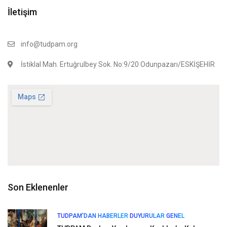
İletişim
info@tudpam.org
İstiklal Mah. Ertuğrulbey Sok. No:9/20 Odunpazarı/ESKİŞEHİR
Son Eklenenler
TUDPAM'DAN HABERLER
DUYURULAR
GENEL