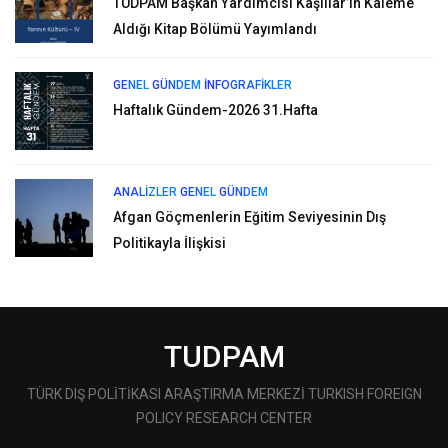
TUDPAM Başkan Yardımcısı Kaşlılar’ın Kaleme
Aldığı Kitap Bölümü Yayımlandı
GENEL
GÜNDEM
İNFOGRAFIKLER
Haftalık Gündem-2026 31.Hafta
ANALIZLER
GENEL
GÜNDEM
Afgan Göçmenlerin Eğitim Seviyesinin Dış
Politikayla İlişkisi
TUDPAM
TÜRK DIŞ POLİTİKASI ARAŞTIRMA MERKEZİ TURKISH FOREIGN
POLICY RESEARCH CENTER