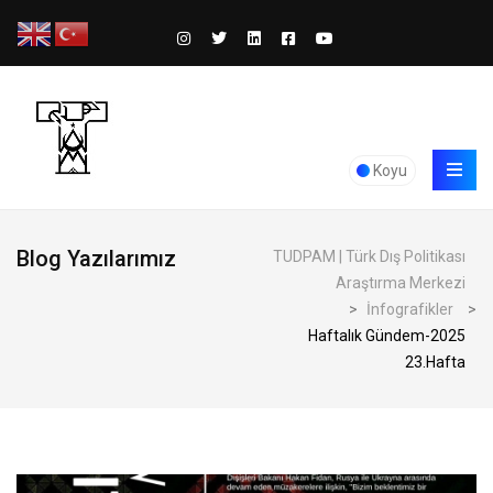
Koyu
Blog Yazılarımız
TUDPAM | Türk Dış Politikası
Araştırma Merkezi
>
İnfografikler
>
Haftalık Gündem-2025
23.Hafta