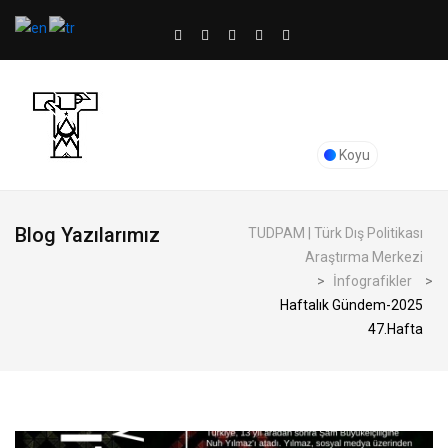
Koyu
Blog Yazılarımız
TUDPAM | Türk Dış Politikası
Araştırma Merkezi
>
İnfografikler
>
Haftalık Gündem-2025
47.Hafta