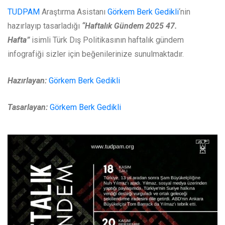
TUDPAM
Araştırma Asistanı
Görkem Berk Gedikli
‘nin
hazırlayıp tasarladığı
“Haftalık Gündem 2025 47
.
Hafta”
isimli Türk Dış Politikasının haftalık gündem
infografiği sizler için beğenilerinize sunulmaktadır.
Hazırlayan:
Görkem Berk Gedikli
Tasarlayan:
Görkem Berk Gedikli