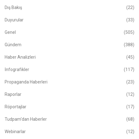
Dış Bakış
(22)
Duyurular
(33)
Genel
(505)
Gündem
(388)
Haber Analizleri
(45)
İnfografikler
(117)
Propaganda Haberleri
(23)
Raporlar
(12)
Röportajlar
(17)
Tudpam'dan Haberler
(68)
Webinarlar
(12)