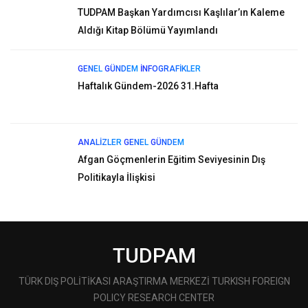
TUDPAM Başkan Yardımcısı Kaşlılar’ın Kaleme
Aldığı Kitap Bölümü Yayımlandı
GENEL
GÜNDEM
İNFOGRAFIKLER
Haftalık Gündem-2026 31.Hafta
ANALIZLER
GENEL
GÜNDEM
Afgan Göçmenlerin Eğitim Seviyesinin Dış
Politikayla İlişkisi
TUDPAM
TÜRK DIŞ POLİTİKASI ARAŞTIRMA MERKEZİ TURKISH FOREIGN
POLICY RESEARCH CENTER