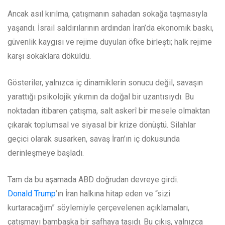
Ancak asıl kırılma, çatışmanın sahadan sokağa taşmasıyla
yaşandı. İsrail saldırılarının ardından İran’da ekonomik baskı,
güvenlik kaygısı ve rejime duyulan öfke birleşti; halk rejime
karşı sokaklara döküldü.
Gösteriler, yalnızca iç dinamiklerin sonucu değil, savaşın
yarattığı psikolojik yıkımın da doğal bir uzantısıydı. Bu
noktadan itibaren çatışma, salt askerî bir mesele olmaktan
çıkarak toplumsal ve siyasal bir krize dönüştü. Silahlar
geçici olarak susarken, savaş İran’ın iç dokusunda
derinleşmeye başladı.
Tam da bu aşamada ABD doğrudan devreye girdi.
Donald Trump
’ın İran halkına hitap eden ve “sizi
kurtaracağım” söylemiyle çerçevelenen açıklamaları,
çatışmayı bambaşka bir safhaya taşıdı. Bu çıkış, yalnızca