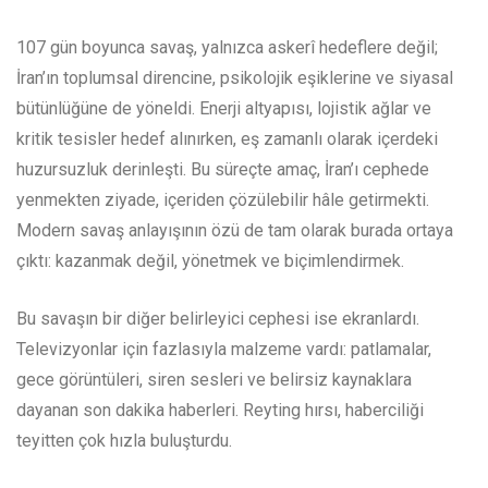
107 gün boyunca savaş, yalnızca askerî hedeflere değil;
İran’ın toplumsal direncine, psikolojik eşiklerine ve siyasal
bütünlüğüne de yöneldi. Enerji altyapısı, lojistik ağlar ve
kritik tesisler hedef alınırken, eş zamanlı olarak içerdeki
huzursuzluk derinleşti. Bu süreçte amaç, İran’ı cephede
yenmekten ziyade, içeriden çözülebilir hâle getirmekti.
Modern savaş anlayışının özü de tam olarak burada ortaya
çıktı: kazanmak değil, yönetmek ve biçimlendirmek.
Bu savaşın bir diğer belirleyici cephesi ise ekranlardı.
Televizyonlar için fazlasıyla malzeme vardı: patlamalar,
gece görüntüleri, siren sesleri ve belirsiz kaynaklara
dayanan son dakika haberleri. Reyting hırsı, haberciliği
teyitten çok hızla buluşturdu.