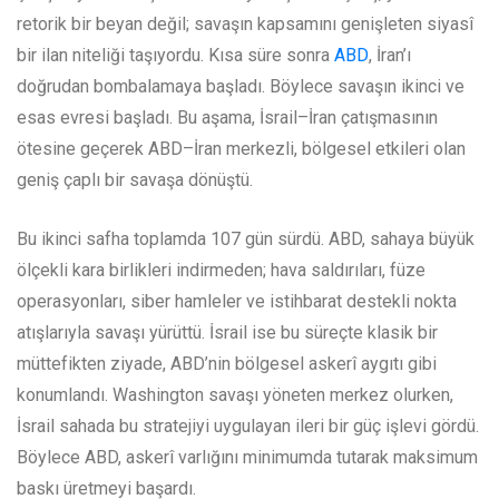
retorik bir beyan değil; savaşın kapsamını genişleten siyasî
bir ilan niteliği taşıyordu. Kısa süre sonra
ABD
, İran’ı
doğrudan bombalamaya başladı. Böylece savaşın ikinci ve
esas evresi başladı. Bu aşama, İsrail–İran çatışmasının
ötesine geçerek ABD–İran merkezli, bölgesel etkileri olan
geniş çaplı bir savaşa dönüştü.
Bu ikinci safha toplamda 107 gün sürdü. ABD, sahaya büyük
ölçekli kara birlikleri indirmeden; hava saldırıları, füze
operasyonları, siber hamleler ve istihbarat destekli nokta
atışlarıyla savaşı yürüttü. İsrail ise bu süreçte klasik bir
müttefikten ziyade, ABD’nin bölgesel askerî aygıtı gibi
konumlandı. Washington savaşı yöneten merkez olurken,
İsrail sahada bu stratejiyi uygulayan ileri bir güç işlevi gördü.
Böylece ABD, askerî varlığını minimumda tutarak maksimum
baskı üretmeyi başardı.