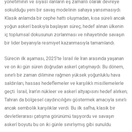
yönetiminin ve siyasî ilanların eş zamanlı olarak devreye
sokulduğu yeni bir savaş modelinin sahaya yansımasıydı.
Klasik anlamda bir cephe hattı oluşmadan, kısa süreli ancak
yoğun askerî baskıyla başlayan süreç; hedef alınan ülkenin
iç toplumsal dokusunun zorlanması ve nihayetinde savaşın
bir lider beyanıyla resmiyet kazanmasıyla tamamlandı.
Sürecin ilk aşaması, 2025’te İsrail ile İran arasında yaşanan
ve on iki gün süren doğrudan askerî çatışmaydı. Bu dönem,
sınırlı bir zaman dilimine rağmen yüksek yoğunluklu hava
saldırıları, hassas hedeflemeler ve karşılıklı misillemelerle
geçti. İsrail, İran’ın nükleer ve askerî altyapısını hedef alırken;
Tahran da bölgesel caydırıcılığını göstermek amacıyla sınırlı
ancak sembolik karşılıklar verdi. Bu ilk safha, klasik bir
devletlerarası çatışma görünümü taşıyordu ve savaşın
askerî boyutu bu on iki günle sınırlıymış gibi sunuldu.