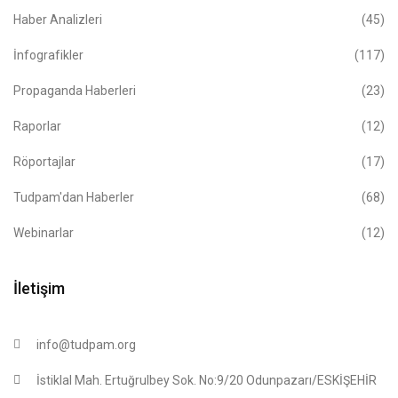
Haber Analizleri
(45)
İnfografikler
(117)
Propaganda Haberleri
(23)
Raporlar
(12)
Röportajlar
(17)
Tudpam'dan Haberler
(68)
Webinarlar
(12)
İletişim
info@tudpam.org
İstiklal Mah. Ertuğrulbey Sok. No:9/20 Odunpazarı/ESKİŞEHİR