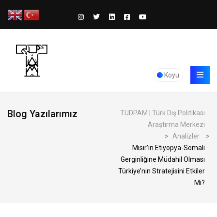
Koyu
Blog Yazılarımız
TUDPAM | Türk Dış Politikası
Araştırma Merkezi
>
Analizler
>
Mısır’ın Etiyopya-Somali
Gerginliğine Müdahil Olması
Türkiye’nin Stratejisini Etkiler
Mi?