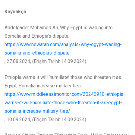
Kaynakça
Abdolgader Mohamed Ali, Why Egypt is wading into
Somalia and Ethiopia’s dispute,
https://www.newarab.com/analysis/why-egypt-wading-
somalia-and-ethiopias-dispute
, 27.08.2024, (Erişim Tarihi: 14.09.2024).
Ethiopia warns it will ‘humiliate’ those who threaten it as
Egypt, Somalia increase military ties,
https://www.middleeastmonitor.com/20240910-ethiopia-
warns-it-will-humiliate-those-who-threaten-it-as-egypt-
somalia-increase-military-ties/
, 10.09.2024, (Erişim Tarihi: 14.09.2024).