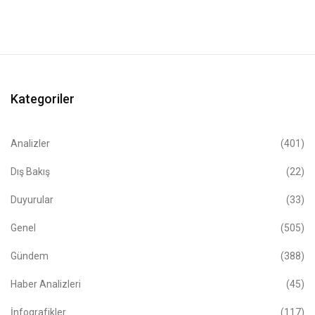
Kategoriler
Analizler
(401)
Dış Bakış
(22)
Duyurular
(33)
Genel
(505)
Gündem
(388)
Haber Analizleri
(45)
İnfografikler
(117)