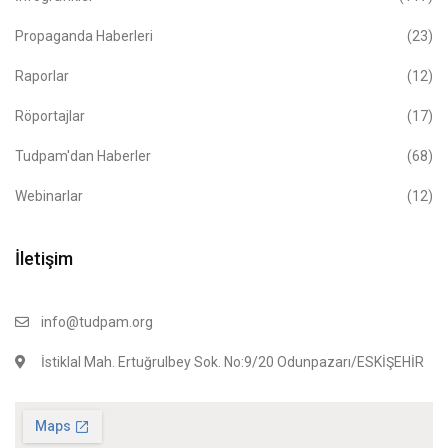
Propaganda Haberleri
(23)
Raporlar
(12)
Röportajlar
(17)
Tudpam'dan Haberler
(68)
Webinarlar
(12)
İletişim
info@tudpam.org
İstiklal Mah. Ertuğrulbey Sok. No:9/20 Odunpazarı/ESKİŞEHİR