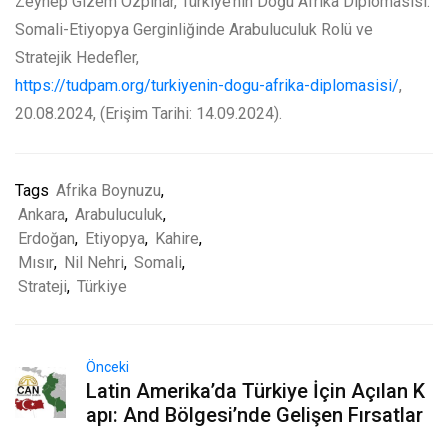
Zeynep Gizem Özpınar, Türkiye’nin Doğu Afrika Diplomasisi:
Somali-Etiyopya Gerginliğinde Arabuluculuk Rolü ve
Stratejik Hedefler,
https://tudpam.org/turkiyenin-dogu-afrika-diplomasisi/
,
20.08.2024, (Erişim Tarihi: 14.09.2024).
Tags
Afrika Boynuzu
,
Ankara
,
Arabuluculuk
,
Erdoğan
,
Etiyopya
,
Kahire
,
Mısır
,
Nil Nehri
,
Somali
,
Strateji
,
Türkiye
Önceki
Latin Amerika’da Türkiye İçin Açılan K
apı: And Bölgesi’nde Gelişen Fırsatlar