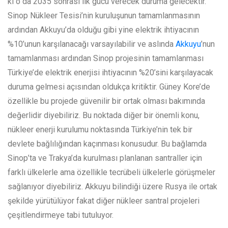
ki o da 2035 sonrası ilk gücü verecek duruma gelecektir.
Sinop Nükleer Tesisi’nin kuruluşunun tamamlanmasının
ardından Akkuyu’da olduğu gibi yine elektrik ihtiyacının
%10’unun karşılanacağı varsayılabilir ve aslında
Akkuyu
’nun
tamamlanması ardından Sinop projesinin tamamlanması
Türkiye’de elektrik enerjisi ihtiyacının %20’sini karşılayacak
duruma gelmesi açısından oldukça kritiktir. Güney Kore’de
özellikle bu projede güvenilir bir ortak olması bakımında
değerlidir diyebiliriz. Bu noktada diğer bir önemli konu,
nükleer enerji kurulumu noktasında Türkiye’nin tek bir
devlete bağlılığından kaçınması konusudur. Bu bağlamda
Sinop’ta ve Trakya’da kurulması planlanan santraller için
farklı ülkelerle ama özellikle tecrübeli ülkelerle görüşmeler
sağlanıyor diyebiliriz. Akkuyu bilindiği üzere Rusya ile ortak
şekilde yürütülüyor fakat diğer nükleer santral projeleri
çeşitlendirmeye tabi tutuluyor.