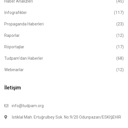
Haber Analizleri
(45)
İnfografikler
(117)
Propaganda Haberleri
(23)
Raporlar
(12)
Röportajlar
(17)
Tudpam'dan Haberler
(68)
Webinarlar
(12)
İletişim
info@tudpam.org
İstiklal Mah. Ertuğrulbey Sok. No:9/20 Odunpazarı/ESKİŞEHİR