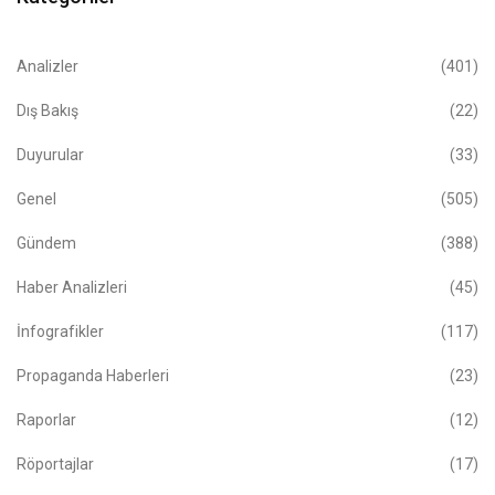
Analizler
(401)
Dış Bakış
(22)
Duyurular
(33)
Genel
(505)
Gündem
(388)
Haber Analizleri
(45)
İnfografikler
(117)
Propaganda Haberleri
(23)
Raporlar
(12)
Röportajlar
(17)