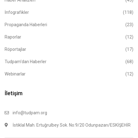
İnfografikler
(118)
Propaganda Haberleri
(23)
Raporlar
(12)
Röportajlar
(17)
Tudpam'dan Haberler
(68)
Webinarlar
(12)
İletişim
info@tudpam.org
İstiklal Mah. Ertuğrulbey Sok. No:9/20 Odunpazarı/ESKİŞEHİR