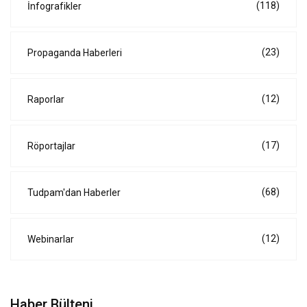
(118)
İnfografikler
(23)
Propaganda Haberleri
(12)
Raporlar
(17)
Röportajlar
(68)
Tudpam'dan Haberler
(12)
Webinarlar
Haber Bülteni