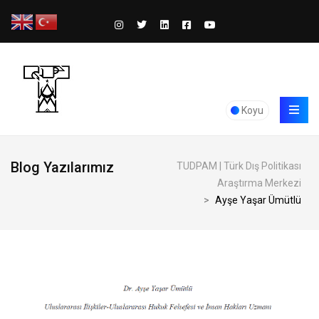
Koyu
Blog Yazılarımız
TUDPAM | Türk Dış Politikası
Araştırma Merkezi
>
Ayşe Yaşar Ümütlü