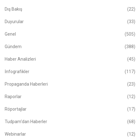
Dış Bakış
(22)
Duyurular
(33)
Genel
(505)
Gündem
(388)
Haber Analizleri
(45)
İnfografikler
(117)
Propaganda Haberleri
(23)
Raporlar
(12)
Röportajlar
(17)
Tudpam'dan Haberler
(68)
Webinarlar
(12)