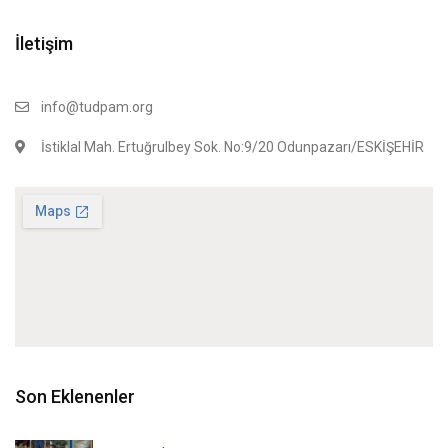
İletişim
info@tudpam.org
İstiklal Mah. Ertuğrulbey Sok. No:9/20 Odunpazarı/ESKİŞEHİR
Son Eklenenler