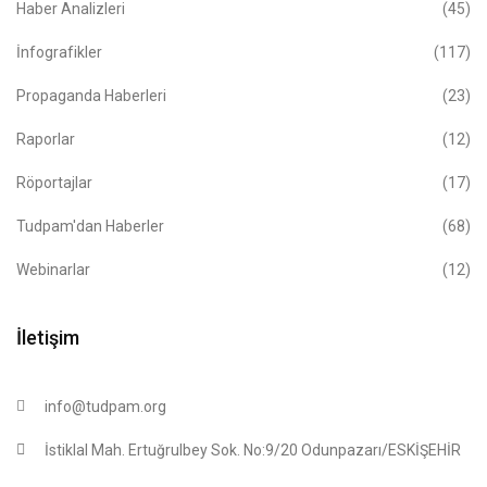
Haber Analizleri
(45)
İnfografikler
(117)
Propaganda Haberleri
(23)
Raporlar
(12)
Röportajlar
(17)
Tudpam'dan Haberler
(68)
Webinarlar
(12)
İletişim
info@tudpam.org
İstiklal Mah. Ertuğrulbey Sok. No:9/20 Odunpazarı/ESKİŞEHİR