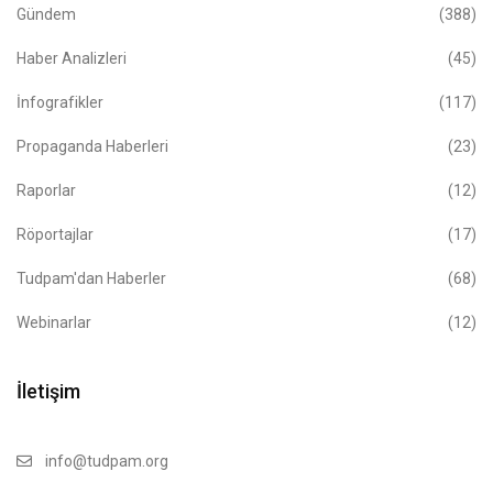
Gündem
(388)
Haber Analizleri
(45)
İnfografikler
(117)
Propaganda Haberleri
(23)
Raporlar
(12)
Röportajlar
(17)
Tudpam'dan Haberler
(68)
Webinarlar
(12)
İletişim
info@tudpam.org