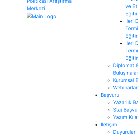
ve Et
Eğiti
İleri
Termi
Eğiti
İleri
Termi
Eğiti
Diplomat &
Buluşmalar
Kurumsal E
Webinarlar
Başvuru
Yazarlık B
Staj Başvu
Yazım Kıl
İletişim
Duyurular