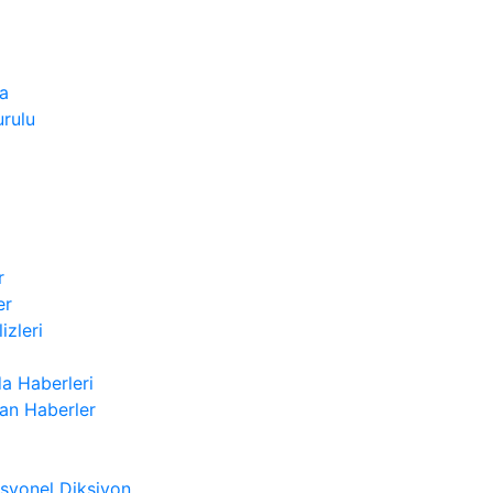
a
rulu
r
er
izleri
a Haberleri
n Haberler
syonel Diksiyon