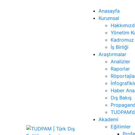
Anasayfa
Kurumsal
Hakkımızd
Yönetim Ku
Kadromuz
İş Birliği
Araştırmalar
Analizler
Raporlar
Röportajla
İnfografikl
Haber Anal
Dış Bakış
Propagand
TUDPAM’da
Akademi
Eğitimler
Profe