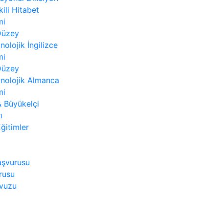
kili Hitabet
mi
 Düzey
nolojik İngilizce
mi
 Düzey
nolojik Almanca
mi
 Büyükelçi
ı
ğitimler
aşvurusu
rusu
avuzu