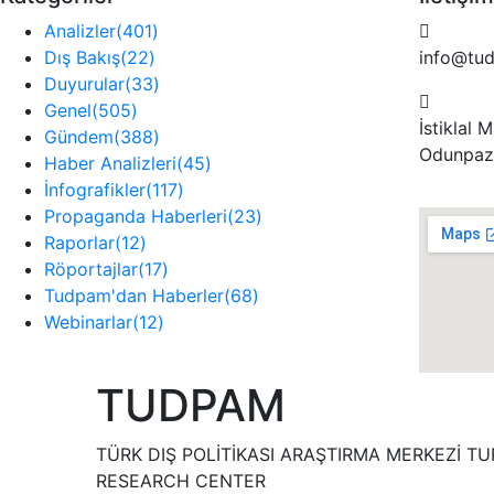
Analizler
(401)
Dış Bakış
(22)
info@tu
Duyurular
(33)
Genel
(505)
İstiklal
Gündem
(388)
Odunpaz
Haber Analizleri
(45)
İnfografikler
(117)
Propaganda Haberleri
(23)
Raporlar
(12)
Röportajlar
(17)
Tudpam'dan Haberler
(68)
Webinarlar
(12)
TUDPAM
TÜRK DIŞ POLİTİKASI ARAŞTIRMA MERKEZİ TU
RESEARCH CENTER