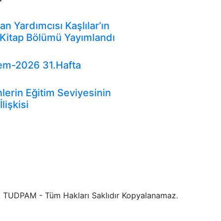
rler
Duyurular
Genel
 Yardımcısı Kaşlılar’ın
 Kitap Bölümü Yayımlandı
fografikler
em-2026 31.Hafta
ündem
erin Eğitim Seviyesinin
İlişkisi
 TUDPAM - Tüm Hakları Saklıdır Kopyalanamaz.