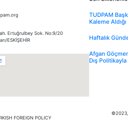
Tudpam'dan Habe
TUDPAM Başkan
dpam.org
Kaleme Aldığı
Genel
Gündem
İn
 Mah. Ertuğrulbey Sok. No:9/20
Haftalık Günd
arı/ESKİŞEHİR
Analizler
Genel
G
Afgan Göçmenl
Dış Politikayla 
©2023,
RKISH FOREIGN POLICY