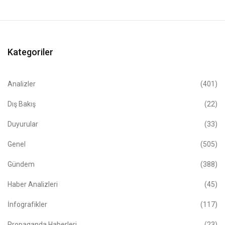
Kategoriler
Analizler
(401)
Dış Bakış
(22)
Duyurular
(33)
Genel
(505)
Gündem
(388)
Haber Analizleri
(45)
İnfografikler
(117)
Propaganda Haberleri
(23)