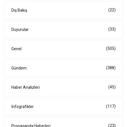
(22)
Dış Bakış
(33)
Duyurular
(505)
Genel
(388)
Gündem
(45)
Haber Analizleri
(117)
İnfografikler
(23)
Propaganda Haberleri