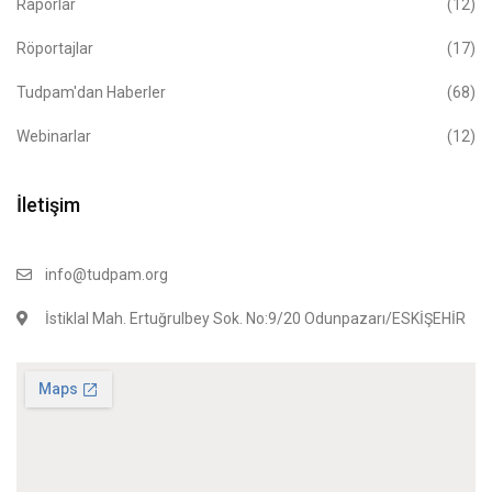
Raporlar
(12)
Röportajlar
(17)
Tudpam'dan Haberler
(68)
Webinarlar
(12)
İletişim
info@tudpam.org
İstiklal Mah. Ertuğrulbey Sok. No:9/20 Odunpazarı/ESKİŞEHİR