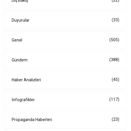
(22)
Dış Bakış
(33)
Duyurular
(505)
Genel
(388)
Gündem
(45)
Haber Analizleri
(117)
İnfografikler
(23)
Propaganda Haberleri