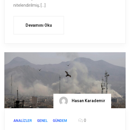
nitelendirilmiş; […]
Devamını Oku
Hasan Karademir
0
ANALIZLER
GENEL
GÜNDEM