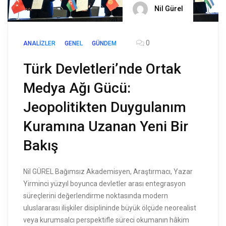
Nil Gürel
0
ANALIZLER
GENEL
GÜNDEM
Türk Devletleri’nde Ortak
Medya Ağı Gücü:
Jeopolitikten Duygulanım
Kuramına Uzanan Yeni Bir
Bakış
Nil GÜREL Bağımsız Akademisyen, Araştırmacı, Yazar
Yirminci yüzyıl boyunca devletler arası entegrasyon
süreçlerini değerlendirme noktasında modern
uluslararası ilişkiler disiplininde büyük ölçüde neorealist
veya kurumsalcı perspektifle süreci okumanın hâkim