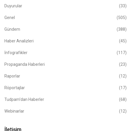
Duyurular
(33)
Genel
(505)
Gündem
(388)
Haber Analizleri
(45)
İnfografikler
(117)
Propaganda Haberleri
(23)
Raporlar
(12)
Röportajlar
(17)
Tudpam'dan Haberler
(68)
Webinarlar
(12)
İletişim