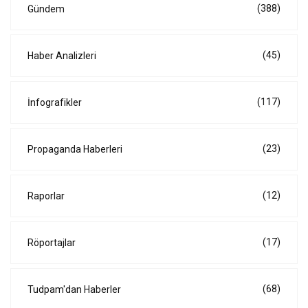
(388)
Gündem
(45)
Haber Analizleri
(117)
İnfografikler
(23)
Propaganda Haberleri
(12)
Raporlar
(17)
Röportajlar
(68)
Tudpam'dan Haberler