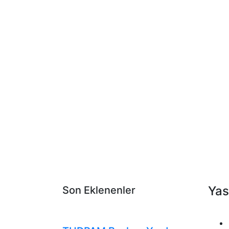
Yas
Son Eklenenler
Tudpam'dan Haberler
Duyurular
Genel