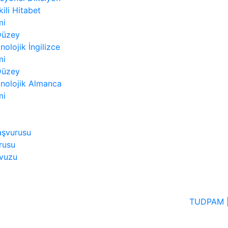
kili Hitabet
mi
 Düzey
nolojik İngilizce
mi
 Düzey
nolojik Almanca
mi
aşvurusu
rusu
avuzu
TUDPAM | 