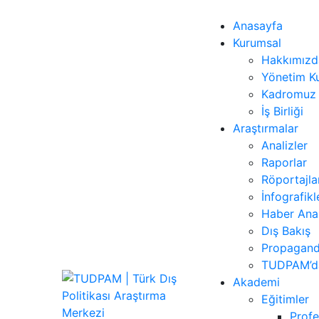
Anasayfa
Kurumsal
Hakkımızd
Yönetim Ku
Kadromuz
İş Birliği
Araştırmalar
Analizler
Raporlar
Röportajla
İnfografikl
Haber Anal
Dış Bakış
Propagand
TUDPAM’da
Akademi
Eğitimler
Profe