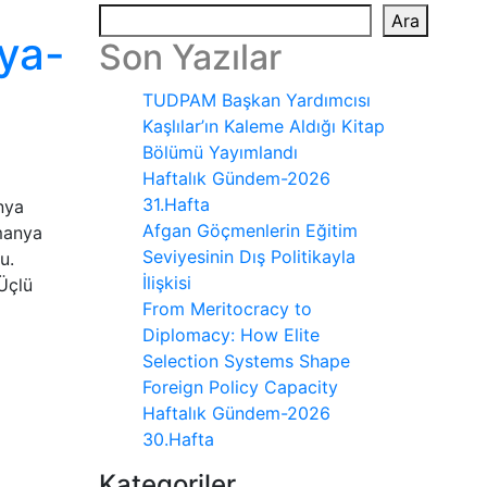
Ara
nya-
Son Yazılar
TUDPAM Başkan Yardımcısı
Kaşlılar’ın Kaleme Aldığı Kitap
Bölümü Yayımlandı
Haftalık Gündem-2026
31.Hafta
nya
Afgan Göçmenlerin Eğitim
manya
Seviyesinin Dış Politikayla
u.
İlişkisi
Üçlü
From Meritocracy to
Diplomacy: How Elite
Selection Systems Shape
Foreign Policy Capacity
Haftalık Gündem-2026
30.Hafta
Kategoriler