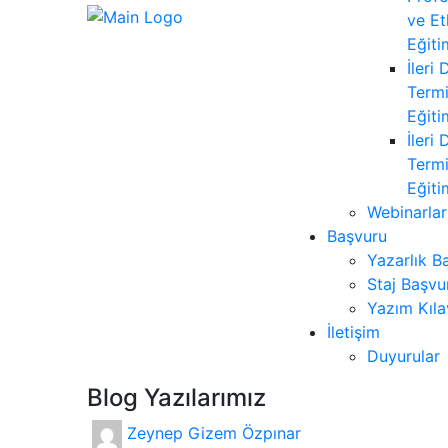
ve Et
Eğiti
İleri
Termi
Eğiti
İleri
Termi
Eğiti
Webinarlar
Başvuru
Yazarlık B
Staj Başvu
Yazım Kıl
İletişim
Duyurular
Blog Yazılarımız
Zeynep Gizem Özpınar