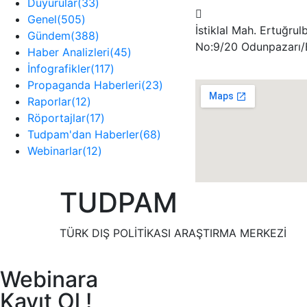
Duyurular
(33)
Genel
(505)
İstiklal Mah. Ertuğrul
Gündem
(388)
No:9/20 Odunpazarı/
Haber Analizleri
(45)
İnfografikler
(117)
Propaganda Haberleri
(23)
Raporlar
(12)
Röportajlar
(17)
Tudpam'dan Haberler
(68)
Webinarlar
(12)
TUDPAM
TÜRK DIŞ POLİTİKASI ARAŞTIRMA MERKEZİ
Webinara
Kayıt Ol !