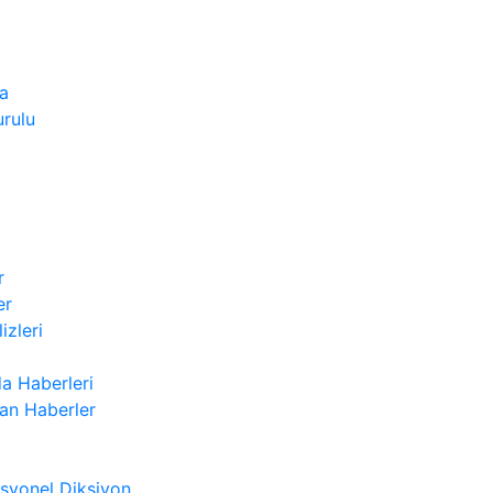
a
rulu
r
er
izleri
a Haberleri
n Haberler
syonel Diksiyon