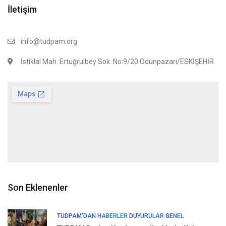
İletişim
info@tudpam.org
İstiklal Mah. Ertuğrulbey Sok. No:9/20 Odunpazarı/ESKİŞEHİR
Son Eklenenler
TUDPAM'DAN HABERLER
DUYURULAR
GENEL