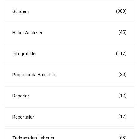
(388)
Gündem
(45)
Haber Analizleri
(117)
İnfografikler
(23)
Propaganda Haberleri
(12)
Raporlar
(17)
Röportajlar
(68)
Tudpam'dan Haberler