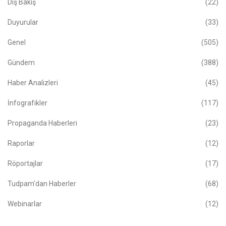
Dış Bakış
(22)
Duyurular
(33)
Genel
(505)
Gündem
(388)
Haber Analizleri
(45)
İnfografikler
(117)
Propaganda Haberleri
(23)
Raporlar
(12)
Röportajlar
(17)
Tudpam'dan Haberler
(68)
Webinarlar
(12)