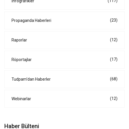
(117)
İnfografikler
(23)
Propaganda Haberleri
(12)
Raporlar
(17)
Röportajlar
(68)
Tudpam'dan Haberler
(12)
Webinarlar
Haber Bülteni