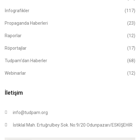
İnfografikler
(117)
Propaganda Haberleri
(23)
Raporlar
(12)
Röportajlar
(17)
Tudpam'dan Haberler
(68)
Webinarlar
(12)
İletişim
info@tudpam.org
İstiklal Mah. Ertuğrulbey Sok. No:9/20 Odunpazarı/ESKİŞEHİR