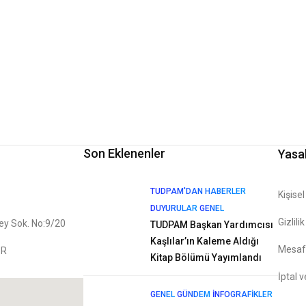
Son Eklenenler
Yasa
TUDPAM'DAN HABERLER
Kişise
DUYURULAR
GENEL
Gizlili
bey Sok. No:9/20
TUDPAM Başkan Yardımcısı
Kaşlılar’ın Kaleme Aldığı
Mesafe
İR
Kitap Bölümü Yayımlandı
İptal v
GENEL
GÜNDEM
İNFOGRAFIKLER