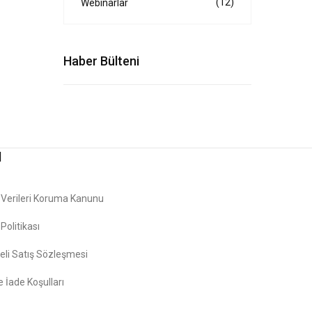
(12)
Webinarlar
Haber Bülteni
l
l Verileri Koruma Kanunu
k Politikası
li Satış Sözleşmesi
e İade Koşulları