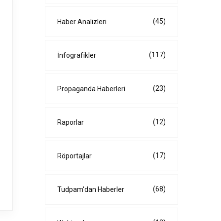
(45)
Haber Analizleri
(117)
İnfografikler
(23)
Propaganda Haberleri
(12)
Raporlar
(17)
Röportajlar
(68)
Tudpam'dan Haberler