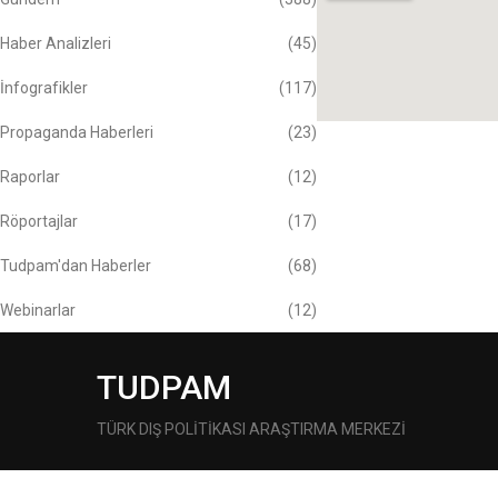
Haber Analizleri
(45)
İnfografikler
(117)
Propaganda Haberleri
(23)
Raporlar
(12)
Röportajlar
(17)
Tudpam'dan Haberler
(68)
Webinarlar
(12)
TUDPAM
TÜRK DIŞ POLİTİKASI ARAŞTIRMA MERKEZİ