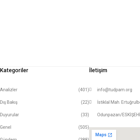
Kategoriler
İletişim
Analizler
(401)
info@tudpam.org
Dış Bakış
(22)
İstiklal Mah. Ertuğrul
Duyurular
(33)
Odunpazarı/ESKİŞEH
Genel
(505)
Gündem
(388)