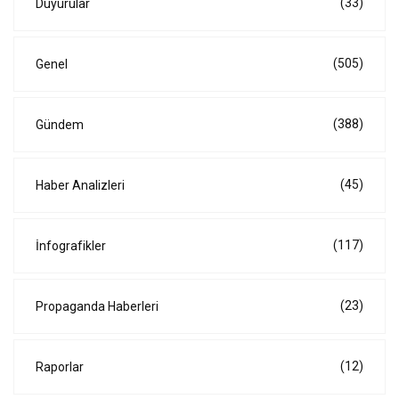
(33)
Duyurular
(505)
Genel
(388)
Gündem
(45)
Haber Analizleri
(117)
İnfografikler
(23)
Propaganda Haberleri
(12)
Raporlar