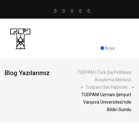
Koyu
Blog Yazılarımız
TUDPAM | Türk Dış Politikası
Araştırma Merkezi
>
Tudpam'dan Haberler
>
TUDPAM Uzmanı Şenyurt
Varşova Üniversitesi’nde
Bildiri Sundu