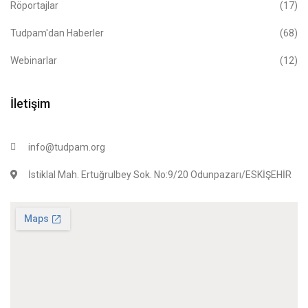
Röportajlar
(17)
Tudpam'dan Haberler
(68)
Webinarlar
(12)
İletişim
info@tudpam.org
İstiklal Mah. Ertuğrulbey Sok. No:9/20 Odunpazarı/ESKİŞEHİR