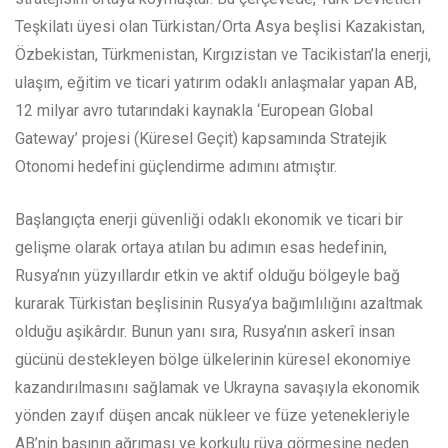
Teşkilatı üyesi olan Türkistan/Orta Asya beşlisi Kazakistan,
Özbekistan, Türkmenistan, Kırgızistan ve Tacikistan’la enerji,
ulaşım, eğitim ve ticari yatırım odaklı anlaşmalar yapan AB,
12 milyar avro tutarındaki kaynakla ‘European Global
Gateway’ projesi (Küresel Geçit) kapsamında Stratejik
Otonomi hedefini güçlendirme adımını atmıştır.
Başlangıçta enerji güvenliği odaklı ekonomik ve ticari bir
gelişme olarak ortaya atılan bu adımın esas hedefinin,
Rusya’nın yüzyıllardır etkin ve aktif olduğu bölgeyle bağ
kurarak Türkistan beşlisinin Rusya’ya bağımlılığını azaltmak
olduğu aşikârdır. Bunun yanı sıra, Rusya’nın askerî insan
gücünü destekleyen bölge ülkelerinin küresel ekonomiye
kazandırılmasını sağlamak ve Ukrayna savaşıyla ekonomik
yönden zayıf düşen ancak nükleer ve füze yetenekleriyle
AB’nin başının ağrıması ve korkulu rüya görmesine neden