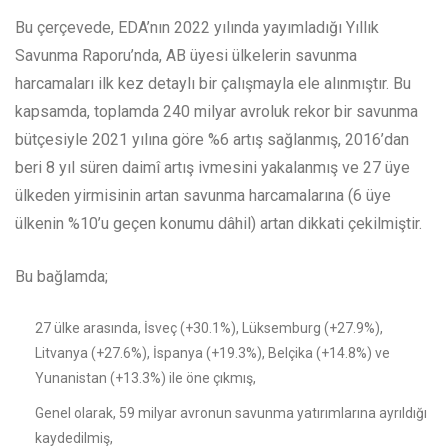
Bu çerçevede, EDA’nın 2022 yılında yayımladığı Yıllık
Savunma Raporu’nda, AB üyesi ülkelerin savunma
harcamaları ilk kez detaylı bir çalışmayla ele alınmıştır. Bu
kapsamda, toplamda 240 milyar avroluk rekor bir savunma
bütçesiyle 2021 yılına göre %6 artış sağlanmış, 2016’dan
beri 8 yıl süren daimî artış ivmesini yakalanmış ve 27 üye
ülkeden yirmisinin artan savunma harcamalarına (6 üye
ülkenin %10’u geçen konumu dâhil) artan dikkati çekilmiştir.
Bu bağlamda;
27 ülke arasında, İsveç (+30.1%), Lüksemburg (+27.9%),
Litvanya (+27.6%), İspanya (+19.3%), Belçika (+14.8%) ve
Yunanistan (+13.3%) ile öne çıkmış,
Genel olarak, 59 milyar avronun savunma yatırımlarına ayrıldığı
kaydedilmiş,