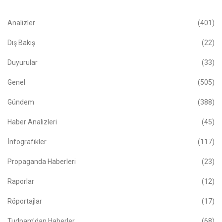
Analizler
(401)
Dış Bakış
(22)
Duyurular
(33)
Genel
(505)
Gündem
(388)
Haber Analizleri
(45)
İnfografikler
(117)
Propaganda Haberleri
(23)
Raporlar
(12)
Röportajlar
(17)
Tudpam'dan Haberler
(68)