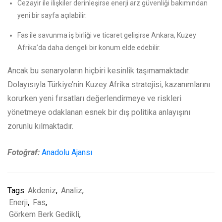
Cezayir ile ilişkiler derinleşirse enerji arz güvenliği bakımından
yeni bir sayfa açılabilir.
Fas ile savunma iş birliği ve ticaret gelişirse Ankara, Kuzey
Afrika’da daha dengeli bir konum elde edebilir.
Ancak bu senaryoların hiçbiri kesinlik taşımamaktadır.
Dolayısıyla Türkiye’nin Kuzey Afrika stratejisi, kazanımlarını
korurken yeni fırsatları değerlendirmeye ve riskleri
yönetmeye odaklanan esnek bir dış politika anlayışını
zorunlu kılmaktadır.
Fotoğraf:
Anadolu Ajansı
Tags
Akdeniz
,
Analiz
,
Enerji
,
Fas
,
Görkem Berk Gedikli
,