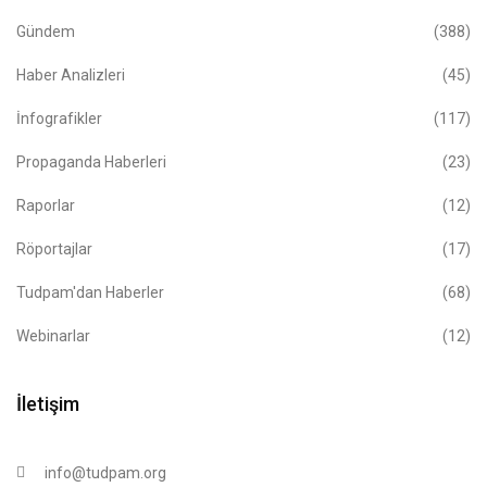
Gündem
(388)
Haber Analizleri
(45)
İnfografikler
(117)
Propaganda Haberleri
(23)
Raporlar
(12)
Röportajlar
(17)
Tudpam'dan Haberler
(68)
Webinarlar
(12)
İletişim
info@tudpam.org