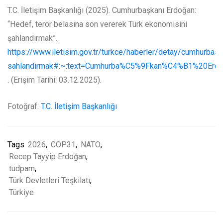
T.C. İletişim Başkanlığı (2025). Cumhurbaşkanı Erdoğan:
“Hedef, terör belasına son vererek Türk ekonomisini
şahlandırmak”.
https://www.iletisim.gov.tr/turkce/haberler/detay/cumhurbas
sahlandirmak#:~:text=Cumhurba%C5%9Fkan%C4%B1%20Erd
. (Erişim Tarihi: 03.12.2025).
Fotoğraf:
T.C. İletişim Başkanlığı
Tags
2026
,
COP31
,
NATO
,
Recep Tayyip Erdoğan
,
tudpam
,
Türk Devletleri Teşkilatı
,
Türkiye