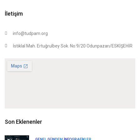
İletişim
info@tudpam.org
İstiklal Mah. Ertuğrulbey Sok. No:9/20 Odunpazarı/ESKİŞEHİR
Son Eklenenler
GENEL
GÜNDEM
İNFOGRAFIKLER