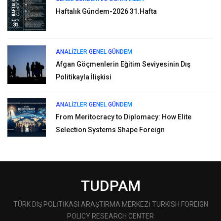
Haftalık Gündem-2026 31.Hafta
ANALIZLER
GENEL
GÜNDEM
Afgan Göçmenlerin Eğitim Seviyesinin Dış
Politikayla İlişkisi
ANALIZLER
GENEL
GÜNDEM
From Meritocracy to Diplomacy: How Elite
Selection Systems Shape Foreign
TUDPAM
TÜRK DIŞ POLİTİKASI ARAŞTIRMA MERKEZİ TURKISH FOREIGN
POLICY RESEARCH CENTER