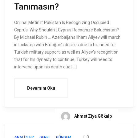
Tanımasın?
Orijinal Metin If Pakistan Is Recognizing Occupied
Cyprus, Why Shouldn’t Cyprus Recognize Baluchistan?
By Michael Rubin … Azerbaijan’s Ilham Aliyev will march
in lockstep with Erdoğan’s desires due to his need for
Turkish military support, as well as Aliyev’s recognition
that for his dynasty to continue, Turkey will need to
intervene upon his death due […]
Devamını Oku
Ahmet Ziya Gökalp
0
ANALIZLER
GENEL
GÜNDEM