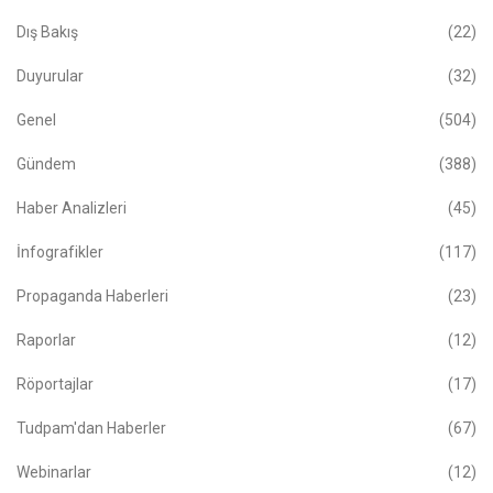
Dış Bakış
(22)
Duyurular
(32)
Genel
(504)
Gündem
(388)
Haber Analizleri
(45)
İnfografikler
(117)
Propaganda Haberleri
(23)
Raporlar
(12)
Röportajlar
(17)
Tudpam'dan Haberler
(67)
Webinarlar
(12)