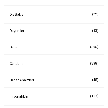
(22)
Dış Bakış
(33)
Duyurular
(505)
Genel
(388)
Gündem
(45)
Haber Analizleri
(117)
İnfografikler