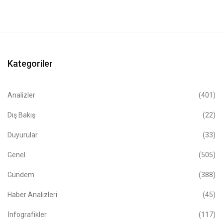
Kategoriler
Analizler
(401)
Dış Bakış
(22)
Duyurular
(33)
Genel
(505)
Gündem
(388)
Haber Analizleri
(45)
İnfografikler
(117)