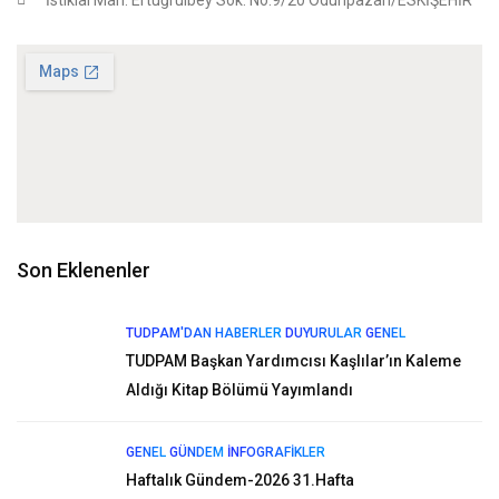
İstiklal Mah. Ertuğrulbey Sok. No:9/20 Odunpazarı/ESKİŞEHİR
Son Eklenenler
TUDPAM'DAN HABERLER
DUYURULAR
GENEL
TUDPAM Başkan Yardımcısı Kaşlılar’ın Kaleme
Aldığı Kitap Bölümü Yayımlandı
GENEL
GÜNDEM
İNFOGRAFIKLER
Haftalık Gündem-2026 31.Hafta