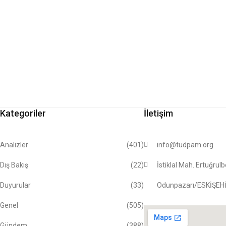
Kategoriler
İletişim
Analizler
(401)
info@tudpam.org
Dış Bakış
(22)
İstiklal Mah. Ertuğrul
Duyurular
(33)
Odunpazarı/ESKİŞEH
Genel
(505)
Gündem
(388)