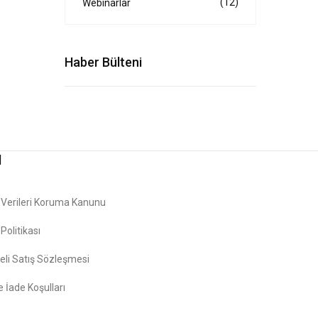
(12)
Webinarlar
Haber Bülteni
l
l Verileri Koruma Kanunu
k Politikası
li Satış Sözleşmesi
e İade Koşulları