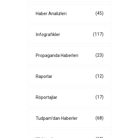
(45)
Haber Analizleri
(117)
İnfografikler
(23)
Propaganda Haberleri
(12)
Raporlar
(17)
Röportajlar
(68)
Tudpam'dan Haberler