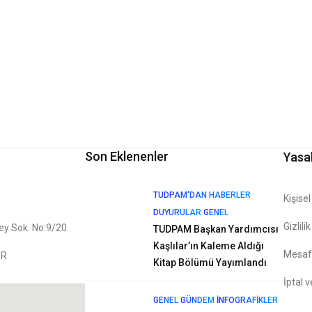
Son Eklenenler
Yasa
TUDPAM'DAN HABERLER
Kişise
DUYURULAR
GENEL
Gizlili
bey Sok. No:9/20
TUDPAM Başkan Yardımcısı
Kaşlılar’ın Kaleme Aldığı
Mesafe
İR
Kitap Bölümü Yayımlandı
İptal v
GENEL
GÜNDEM
İNFOGRAFIKLER