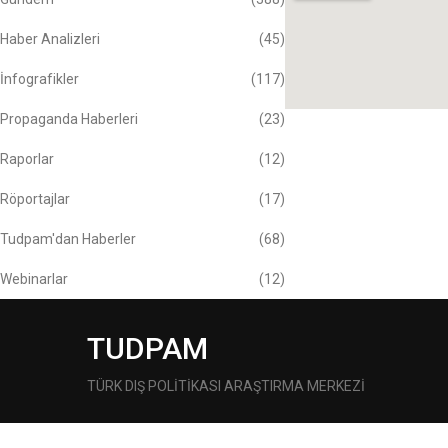
Haber Analizleri
(45)
İnfografikler
(117)
Propaganda Haberleri
(23)
Raporlar
(12)
Röportajlar
(17)
Tudpam'dan Haberler
(68)
Webinarlar
(12)
TUDPAM
TÜRK DIŞ POLİTİKASI ARAŞTIRMA MERKEZİ