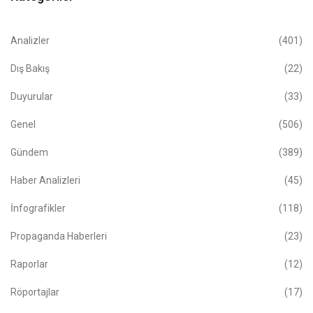
Analizler
(401)
Dış Bakış
(22)
Duyurular
(33)
Genel
(506)
Gündem
(389)
Haber Analizleri
(45)
İnfografikler
(118)
Propaganda Haberleri
(23)
Raporlar
(12)
Röportajlar
(17)