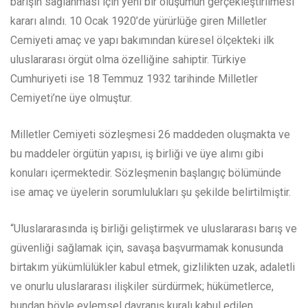
barışın sağlanması için yeni bir oluşumun gerçekleştirilmesi
kararı alındı. 10 Ocak 1920’de yürürlüğe giren Milletler
Cemiyeti amaç ve yapı bakımından küresel ölçekteki ilk
uluslararası örgüt olma özelliğine sahiptir. Türkiye
Cumhuriyeti ise 18 Temmuz 1932 tarihinde Milletler
Cemiyeti’ne üye olmuştur.
Milletler Cemiyeti sözleşmesi 26 maddeden oluşmakta ve
bu maddeler örgütün yapısı, iş birliği ve üye alımı gibi
konuları içermektedir. Sözleşmenin başlangıç bölümünde
ise amaç ve üyelerin sorumlulukları şu şekilde belirtilmiştir.
“Uluslararasında iş birliği geliştirmek ve uluslararası barış ve
güvenliği sağlamak için, savaşa başvurmamak konusunda
birtakım yükümlülükler kabul etmek, gizlilikten uzak, adaletli
ve onurlu uluslararası ilişkiler sürdürmek; hükümetlerce,
bundan böyle eylemsel davranış kuralı kabul edilen