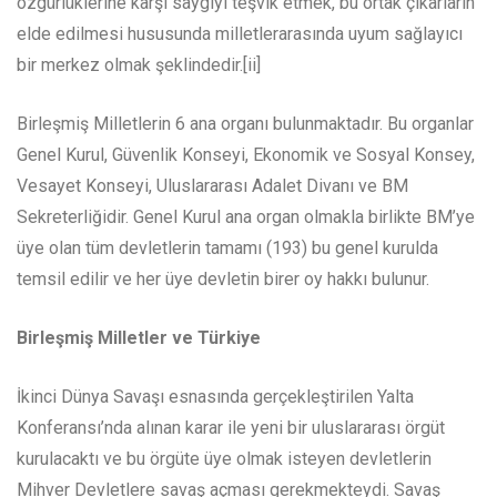
özgürlüklerine karşı saygıyı teşvik etmek, bu ortak çıkarların
elde edilmesi hususunda milletlerarasında uyum sağlayıcı
bir merkez olmak şeklindedir.[ii]
Birleşmiş Milletlerin 6 ana organı bulunmaktadır. Bu organlar
Genel Kurul, Güvenlik Konseyi, Ekonomik ve Sosyal Konsey,
Vesayet Konseyi, Uluslararası Adalet Divanı ve BM
Sekreterliğidir. Genel Kurul ana organ olmakla birlikte BM’ye
üye olan tüm devletlerin tamamı (193) bu genel kurulda
temsil edilir ve her üye devletin birer oy hakkı bulunur.
Birleşmiş Milletler ve Türkiye
İkinci Dünya Savaşı esnasında gerçekleştirilen Yalta
Konferansı’nda alınan karar ile yeni bir uluslararası örgüt
kurulacaktı ve bu örgüte üye olmak isteyen devletlerin
Mihver Devletlere savaş açması gerekmekteydi. Savaş