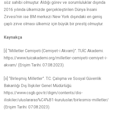
söz sahibi olmuştur. Aldığı görev ve sorumluluklar dışında
2016 yılında ülkemizde gerçekleştirilen Dünya İnsani
Zirvesi’nin ise BM merkezi New York dışındaki en geniş
çaplı zirve olması ülkemiz için büyük bir prestij olmuştur.
Kaynakça
[i] “Milletler Cemiyeti (Cemiyet-i Akvam)”. TUİC Akademi.
https://www.tuicakademi.org/milletler-cemiyeti-cemiyet-i-
akvam/ (Erişim Tarihi: 07.08.2023).
[ii] “Birleşmiş Milletler”. T.C. Çalışma ve Sosyal Güvenlik
Bakanlığı Dış İlişkiler Genel Müdürlüğü.
https://www.csgb.gov.tr/digm/contents/dis-
iliskiler/uluslararas%C4%B1-kuruluslar/birlesmis-milletler/
(Erişim Tarihi: 07.08.2023).