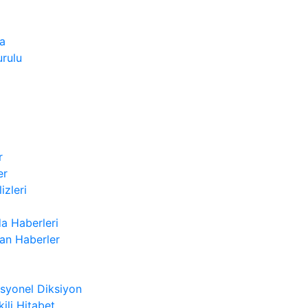
a
rulu
r
er
izleri
a Haberleri
n Haberler
syonel Diksiyon
kili Hitabet