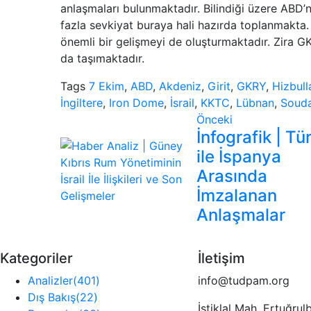
anlaşmaları bulunmaktadır. Bilindiği üzere ABD
fazla sevkiyat buraya hali hazırda toplanmakta
önemli bir gelişmeyi de oluşturmaktadır. Zira GK
da taşımaktadır.
Tags
7 Ekim
,
ABD
,
Akdeniz
,
Girit
,
GKRY
,
Hizbull
İngiltere
,
Iron Dome
,
İsrail
,
KKTC
,
Lübnan
,
Soud
Önceki
İnfografik | Tü
ile İspanya
Arasında
İmzalanan
Anlaşmalar
Kategoriler
İletişim
Analizler
(401)
info@tudpam.org
Dış Bakış
(22)
İstiklal Mah. Ertuğrul