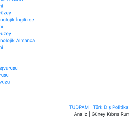
mi
 Düzey
nolojik İngilizce
mi
 Düzey
nolojik Almanca
mi
aşvurusu
rusu
avuzu
TUDPAM | Türk Dış Politika
Analiz | Güney Kıbrıs Rum 