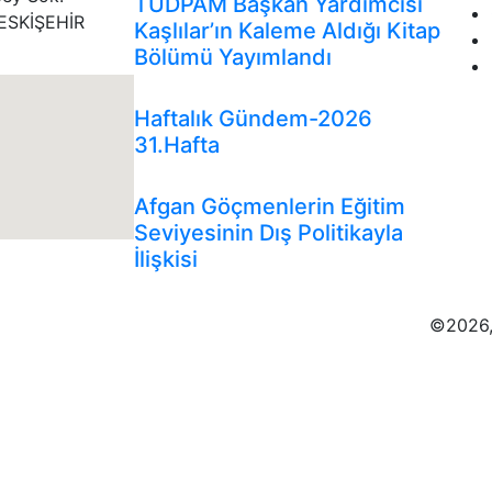
TUDPAM Başkan Yardımcısı
ESKİŞEHİR
Kaşlılar’ın Kaleme Aldığı Kitap
Bölümü Yayımlandı
Genel
Gündem
İnfografikler
Haftalık Gündem-2026
31.Hafta
Analizler
Genel
Gündem
Afgan Göçmenlerin Eğitim
Seviyesinin Dış Politikayla
İlişkisi
©2026,