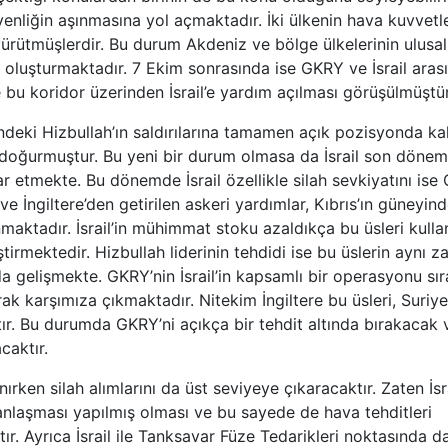
venliğin aşınmasına yol açmaktadır. İki ülkenin hava kuvvetler
 yürütmüşlerdir. Bu durum Akdeniz ve bölge ülkelerinin ulusal
ni oluşturmaktadır. 7 Ekim sonrasında ise GKRY ve İsrail aras
 bu koridor üzerinden İsrail’e yardım açılması görüşülmüştür
indeki Hizbullah’ın saldırılarına tamamen açık pozisyonda ka
i doğurmuştur. Bu yeni bir durum olmasa da İsrail son döne
ar etmekte. Bu dönemde İsrail özellikle silah sevkiyatını is
 İngiltere’den getirilen askeri yardımlar, Kıbrıs’ın güneyind
nmaktadır. İsrail’in mühimmat stoku azaldıkça bu üsleri kull
tirmektedir. Hizbullah liderinin tehdidi ise bu üslerin aynı
a gelişmekte. GKRY’nin İsrail’in kapsamlı bir operasyonu sı
ak karşımıza çıkmaktadır. Nitekim İngiltere bu üsleri, Suriy
tır. Bu durumda GKRY’ni açıkça bir tehdit altında bırakacak 
caktır.
ırken silah alımlarını da üst seviyeye çıkaracaktır. Zaten İsra
nlaşması yapılmış olması ve bu sayede de hava tehditleri
ır. Ayrıca İsrail ile Tanksavar Füze Tedarikleri noktasında d