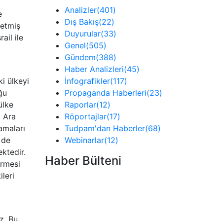
Analizler
(401)
e
Dış Bakış
(22)
 etmiş
Duyurular
(33)
ail ile
Genel
(505)
Gündem
(388)
Haber Analizleri
(45)
ki ülkeyi
İnfografikler
(117)
ğu
Propaganda Haberleri
(23)
ülke
Raporlar
(12)
a Ara
Röportajlar
(17)
lamaları
Tudpam'dan Haberler
(68)
 de
Webinarlar
(12)
ektedir.
Haber Bülteni
irmesi
ileri
z. Bu