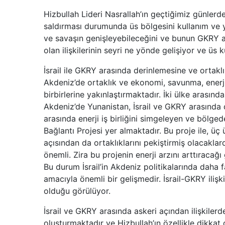
Hizbullah Lideri Nasrallah’ın geçtiğimiz günlerd
saldırması durumunda üs bölgesini kullanım ve 
ve savaşın genişleyebileceğini ve bunun GKRY açı
olan ilişkilerinin seyri ne yönde gelişiyor ve üs
İsrail ile GKRY arasında derinlemesine ve ortaklı
Akdeniz’de ortaklık ve ekonomi, savunma, enerji v
birbirlerine yakınlaştırmaktadır. İki ülke arasın
Akdeniz’de Yunanistan, İsrail ve GKRY arasında d
arasında enerji iş birliğini simgeleyen ve bölged
Bağlantı Projesi yer almaktadır. Bu proje ile, üç
açısından da ortaklıklarını pekiştirmiş olacaklar
önemli. Zira bu projenin enerji arzını arttıracağ
Bu durum İsrail’in Akdeniz politikalarında daha f
amacıyla önemli bir gelişmedir. İsrail-GKRY ilişki
olduğu görülüyor.
İsrail ve GKRY arasında askeri açından ilişkilerde
oluşturmaktadır ve Hizbullah’ın özellikle dikkat