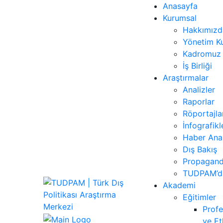
Anasayfa
Kurumsal
Hakkımızd
Yönetim Ku
Kadromuz
İş Birliği
Araştırmalar
Analizler
Raporlar
Röportajla
İnfografikl
Haber Anal
Dış Bakış
Propagand
TUDPAM’da
Akademi
Eğitimler
Profe
ve Et