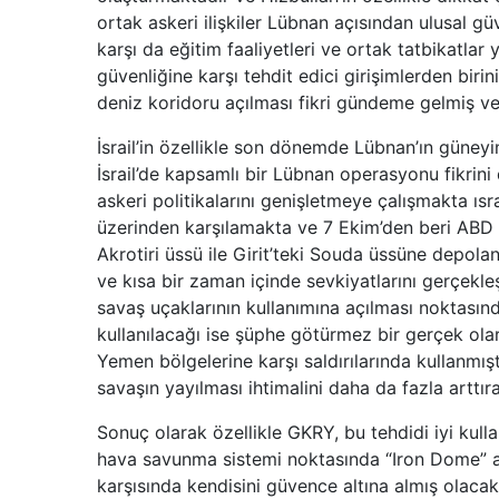
ortak askeri ilişkiler Lübnan açısından ulusal gü
karşı da eğitim faaliyetleri ve ortak tatbikatlar
güvenliğine karşı tehdit edici girişimlerden biri
deniz koridoru açılması fikri gündeme gelmiş ve
İsrail’in özellikle son dönemde Lübnan’ın güney
İsrail’de kapsamlı bir Lübnan operasyonu fikrin
askeri politikalarını genişletmeye çalışmakta ısr
üzerinden karşılamakta ve 7 Ekim’den beri ABD ve
Akrotiri üssü ile Girit’teki Souda üssüne depola
ve kısa bir zaman içinde sevkiyatlarını gerçekleş
savaş uçaklarının kullanımına açılması noktasınd
kullanılacağı ise şüphe götürmez bir gerçek olar
Yemen bölgelerine karşı saldırılarında kullanmış
savaşın yayılması ihtimalini daha da fazla arttıra
Sonuç olarak özellikle GKRY, bu tehdidi iyi kullan
hava savunma sistemi noktasında “Iron Dome” a
karşısında kendisini güvence altına almış olacakt