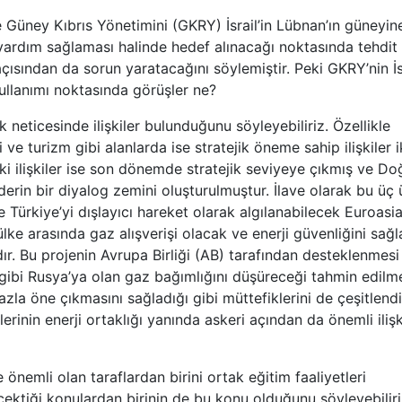
e Güney Kıbrıs Yönetimini (GKRY) İsrail’in Lübnan’ın güneyin
yardım sağlaması halinde hedef alınacağı noktasında tehdit
sından da sorun yaratacağını söylemiştir. Peki GKRY’nin İsr
 kullanımı noktasında görüşler ne?
k neticesinde ilişkiler bulunduğunu söyleyebiliriz. Özellikle
e turizm gibi alanlarda ise stratejik öneme sahip ilişkiler i
daki ilişkiler ise son dönemde stratejik seviyeye çıkmış ve Do
erin bir diyalog zemini oluşturulmuştur. İlave olarak bu üç 
e Türkiye’yi dışlayıcı hareket olarak algılanabilecek Euroasi
 ülke arasında gaz alışverişi olacak ve enerji güvenliğini sağ
dır. Bu projenin Avrupa Birliği (AB) tarafından desteklenmesi
ı gibi Rusya’ya olan gaz bağımlığını düşüreceği tahmin edilm
azla öne çıkmasını sağladığı gibi müttefiklerini de çeşitlend
lerinin enerji ortaklığı yanında askeri açından da önemli ilişk
 önemli olan taraflardan birini ortak eğitim faaliyetleri
 çektiği konulardan birinin de bu konu olduğunu söyleyebiliri