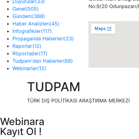
Duyurular
(33)
No:9/20 Odunpazarı/
Genel
(505)
Gündem
(388)
Haber Analizleri
(45)
İnfografikler
(117)
Propaganda Haberleri
(23)
Raporlar
(12)
Röportajlar
(17)
Tudpam'dan Haberler
(68)
Webinarlar
(12)
TUDPAM
TÜRK DIŞ POLİTİKASI ARAŞTIRMA MERKEZİ
Webinara
Kayıt Ol !