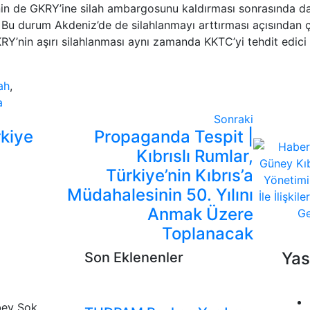
’nin de GKRY’ine silah ambargosunu kaldırması sonrasında d
. Bu durum Akdeniz’de de silahlanmayı arttırması açısından 
RY’nin aşırı silahlanması aynı zamanda KKTC’yi tehdit edici
ah
,
a
Sonraki
rkiye
Propaganda Tespit |
Kıbrıslı Rumlar,
Türkiye’nin Kıbrıs’a
Müdahalesinin 50. Yılını
Anmak Üzere
Toplanacak
Yas
Son Eklenenler
Tudpam'dan Haberler
Duyurular
Genel
bey Sok.