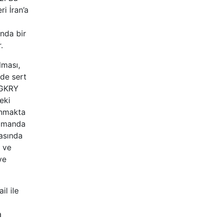
i İran’a
ında bir
.
lması,
mde sert
e GKRY
eki
anmakta
 zamanda
rasında
e ve
ve
il ile
a