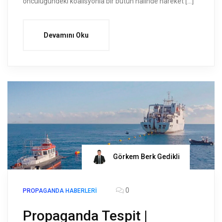
öncülüğündeki koalisyonla bir bütün halinde hareket […]
Devamını Oku
Görkem Berk Gedikli
0
PROPAGANDA HABERLERI
Propaganda Tespit |