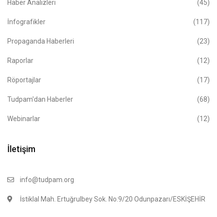
Haber Analizleri
(45)
İnfografikler
(117)
Propaganda Haberleri
(23)
Raporlar
(12)
Röportajlar
(17)
Tudpam'dan Haberler
(68)
Webinarlar
(12)
İletişim
info@tudpam.org
İstiklal Mah. Ertuğrulbey Sok. No:9/20 Odunpazarı/ESKİŞEHİR