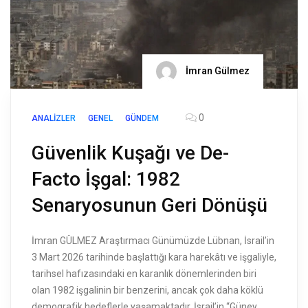
İmran Gülmez
0
ANALIZLER
GENEL
GÜNDEM
Güvenlik Kuşağı ve De-
Facto İşgal: 1982
Senaryosunun Geri Dönüşü
İmran GÜLMEZ Araştırmacı Günümüzde Lübnan, İsrail’in
3 Mart 2026 tarihinde başlattığı kara harekâtı ve işgaliyle,
tarihsel hafızasındaki en karanlık dönemlerinden biri
olan 1982 işgalinin bir benzerini, ancak çok daha köklü
demografik hedeflerle yaşamaktadır. İsrail’in “Güney