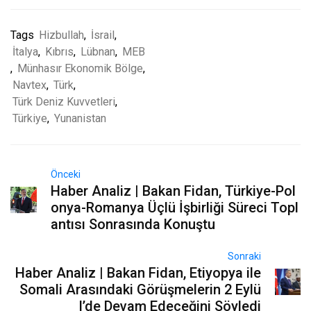
Tags
Hizbullah
,
İsrail
,
İtalya
,
Kıbrıs
,
Lübnan
,
MEB
,
Münhasır Ekonomik Bölge
,
Navtex
,
Türk
,
Türk Deniz Kuvvetleri
,
Türkiye
,
Yunanistan
Önceki
Haber Analiz | Bakan Fidan, Türkiye-Pol
onya-Romanya Üçlü İşbirliği Süreci Topl
antısı Sonrasında Konuştu
Sonraki
Haber Analiz | Bakan Fidan, Etiyopya ile
Somali Arasındaki Görüşmelerin 2 Eylü
l’de Devam Edeceğini Söyledi