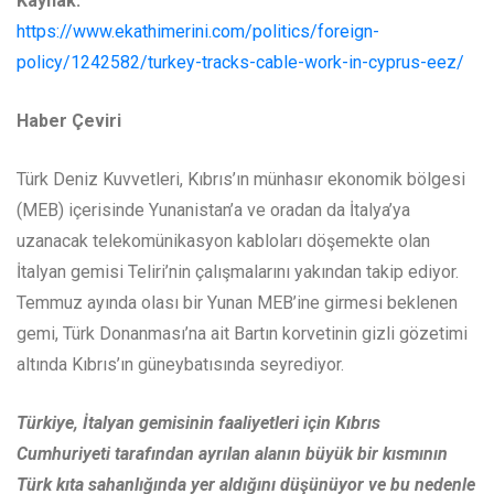
Kaynak:
https://www.ekathimerini.com/politics/foreign-
policy/1242582/turkey-tracks-cable-work-in-cyprus-eez/
Haber Çeviri
Türk Deniz Kuvvetleri, Kıbrıs’ın münhasır ekonomik bölgesi
(MEB) içerisinde Yunanistan’a ve oradan da İtalya’ya
uzanacak telekomünikasyon kabloları döşemekte olan
İtalyan gemisi Teliri’nin çalışmalarını yakından takip ediyor.
Temmuz ayında olası bir Yunan MEB’ine girmesi beklenen
gemi, Türk Donanması’na ait Bartın korvetinin gizli gözetimi
altında Kıbrıs’ın güneybatısında seyrediyor.
Türkiye, İtalyan gemisinin faaliyetleri için Kıbrıs
Cumhuriyeti tarafından ayrılan alanın büyük bir kısmının
Türk kıta sahanlığında yer aldığını düşünüyor ve bu nedenle