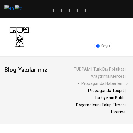
Koyu
Blog Yazılarımız
TUDPAM | Türk Dış Politikası
Araştırma Merkezi
>
Propaganda Haberleri
>
Propaganda Tespit |
Türkiye’nin Kablo
Döşemelerini Takip Etmesi
Üzerine