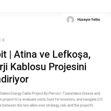
Hüseyin Yeltin
0
t | Atina ve Lefkoşa,
rji Kablosu Projesini
diriyor
Stakes Energy Cable Project By Pierros I. Tzanetakos Greece and
 project to re-evaluate costs, hunt for investors, and navigate U.S.
 between the two allies over strategy, risk, and the project’s