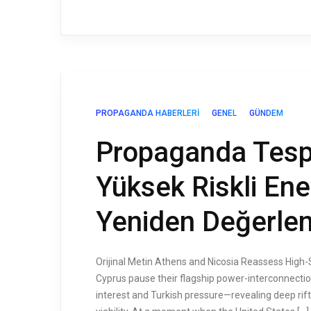
PROPAGANDA HABERLERI
GENEL
GÜNDEM
Propaganda Tespi
Yüksek Riskli Ene
Yeniden Değerlen
Orijinal Metin Athens and Nicosia Reassess High-
Cyprus pause their flagship power-interconnection
interest and Turkish pressure—revealing deep rifts