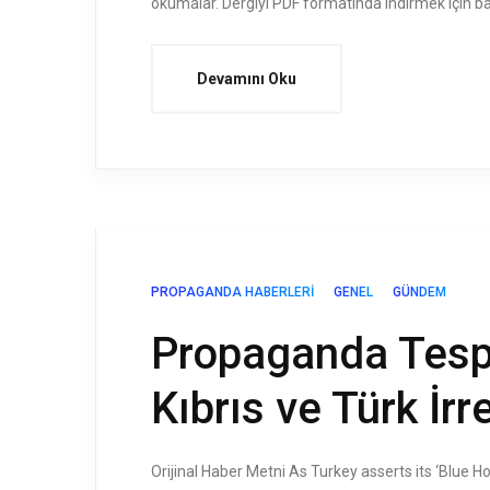
okumalar. Dergiyi PDF formatında indirmek için bağla
Devamını Oku
PROPAGANDA HABERLERI
GENEL
GÜNDEM
Propaganda Tespi
Kıbrıs ve Türk İrr
Orijinal Haber Metni As Turkey asserts its ‘Blue