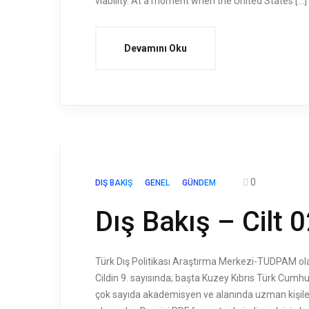
viability. At a moment when the United States […]
Devamını Oku
0
DIŞ BAKIŞ
GENEL
GÜNDEM
Dış Bakış – Cilt 
Türk Dış Politikası Araştırma Merkezi-TUDPAM olara
Cildin 9. sayısında; başta Kuzey Kıbrıs Türk Cumhu
çok sayıda akademisyen ve alanında uzman kişiler il