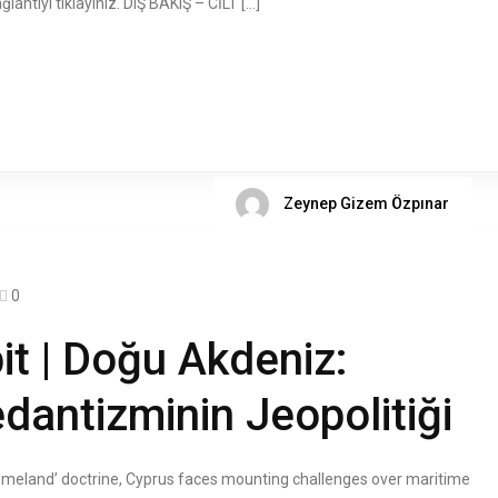
ntıyı tıklayınız. DIŞ BAKIŞ – CİLT […]
Zeynep Gizem Özpınar
0
t | Doğu Akdeniz:
edantizminin Jeopolitiği
 Homeland’ doctrine, Cyprus faces mounting challenges over maritime