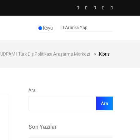
Koyu
UDPAM | Türk Dış Politikası Araştırma Merkezi
>
Kıbrıs
Ara
Ara
Son Yazılar