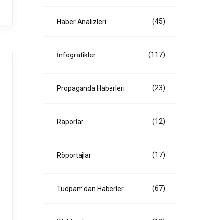
(45)
Haber Analizleri
(117)
İnfografikler
(23)
Propaganda Haberleri
(12)
Raporlar
(17)
Röportajlar
(67)
Tudpam'dan Haberler