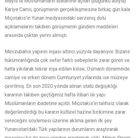
Mayıs’ta Müslümanların ibadetine açılan (bugünkü adıyla)
Kariye Camii, görüşmenin gerçekleşmesine birkaç gün kala
Miçotakis’in Yunan medyasındaki serzeniş dolu
açıklamalarını takiben görüşmenin gündem maddeleri
arasında çoktan yerini almıştı.
Mevzubahis yapının inşası altıncı yüzyıla dayanıyor. Bizans
hükümranlığında çok sefer farklı sebeplerle zarar gören ve
hatta yıkılarak tekrar inşa edilen kilise, Osmanlı döneminde
camiye ve erken dönem Cumhuriyet yıllarında ise müzeye
çevrilmiş. En son 2020 yılında alınan statü değişikliği
kararının takiben geçtiğimiz hafta itibari ile yapı
Müslümanların ibadetine açıldı. Miçotakis’in talihsiz olarak
değerlendirdiği bu kararın kültürel hazine birikimine zarar
vereceğini söylemesi üzerine aklıma gelen ilk şey
Yunanistan’daki Türk yapılarının durumlarını araştırarak
meseleyi bir de tersi yönden araştırmak oldu. Mimar Ekrem