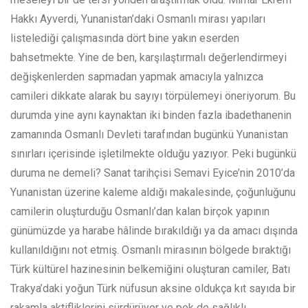
Hakkı Ayverdi, Yunanistan’daki Osmanlı mirası yapıları
listelediği çalışmasında dört bine yakın eserden
bahsetmekte. Yine de ben, karşılaştırmalı değerlendirmeyi
değişkenlerden sapmadan yapmak amacıyla yalnızca
camileri dikkate alarak bu sayıyı törpülemeyi öneriyorum. Bu
durumda yine aynı kaynaktan iki binden fazla ibadethanenin
zamanında Osmanlı Devleti tarafından bugünkü Yunanistan
sınırları içerisinde işletilmekte olduğu yazıyor. Peki bugünkü
duruma ne demeli? Sanat tarihçisi Semavi Eyice’nin 2010’da
Yunanistan üzerine kaleme aldığı makalesinde, çoğunluğunu
camilerin oluşturduğu Osmanlı’dan kalan birçok yapının
günümüzde ya harabe hâlinde bırakıldığı ya da amacı dışında
kullanıldığını not etmiş. Osmanlı mirasının bölgede bıraktığı
Türk kültürel hazinesinin belkemiğini oluşturan camiler, Batı
Trakya’daki yoğun Türk nüfusun aksine oldukça kıt sayıda bir
rakamla aktifliklerini sürdürüyor ve pek de sağlıklı