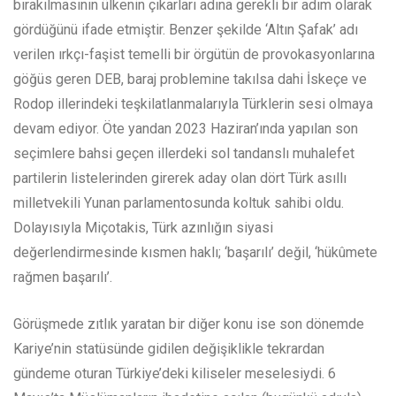
bırakılmasının ülkenin çıkarları adına gerekli bir adım olarak
gördüğünü ifade etmiştir. Benzer şekilde ‘Altın Şafak’ adı
verilen ırkçı-faşist temelli bir örgütün de provokasyonlarına
göğüs geren DEB, baraj problemine takılsa dahi İskeçe ve
Rodop illerindeki teşkilatlanmalarıyla Türklerin sesi olmaya
devam ediyor. Öte yandan 2023 Haziran’ında yapılan son
seçimlere bahsi geçen illerdeki sol tandanslı muhalefet
partilerin listelerinden girerek aday olan dört Türk asıllı
milletvekili Yunan parlamentosunda koltuk sahibi oldu.
Dolayısıyla Miçotakis, Türk azınlığın siyasi
değerlendirmesinde kısmen haklı; ‘başarılı’ değil, ‘hükûmete
rağmen başarılı’.
Görüşmede zıtlık yaratan bir diğer konu ise son dönemde
Kariye’nin statüsünde gidilen değişiklikle tekrardan
gündeme oturan Türkiye’deki kiliseler meselesiydi. 6