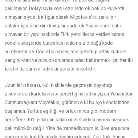
bakılmıyor. Dolayısıyla konu özelinde eli pek de kuvvetli
olmayan siyasi bir figür olarak Miçotakis’in, sanki bir
patrikmişçesine dini kaygılar güderek Yunan eseri dahi
olmayan bir yapı hakkında Türk yetkililerce verilen karara
yönelik eleştiride bulunması anlamsız olduğu kadar
cüretkârdır da. Coğrafik paylaşımın getirdiği ortak kültürel
zenginlikten ve bunun korunmasından bahsetmek için her iki
tarafın da samimi adımlar atması önceliktir.
Uzun lafın kısası, ikili ilişkilerde geçmişin dayattığı
zincirlerden kurtulunması gerektiğinin altını çizen Yunanistan
Cumhurbaşkanı Miçotakis, görünen o ki bu işe kendisinden
başlamalı. Yurttaş eşitliği ve ortak miras gibi modern
hedeflere 90’lı yıllardan kalan devlet aklına uyarak ulaşmak
pek mümkün değil. Yine de zannediyorum iki ülke arasında
görüşmeler kaldığı hızda devam edecek. Zira Türk-Yunan