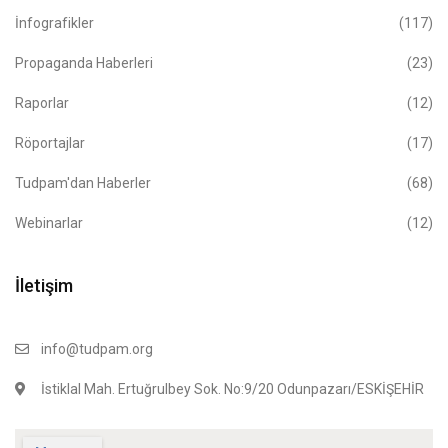
İnfografikler
(117)
Propaganda Haberleri
(23)
Raporlar
(12)
Röportajlar
(17)
Tudpam'dan Haberler
(68)
Webinarlar
(12)
İletişim
info@tudpam.org
İstiklal Mah. Ertuğrulbey Sok. No:9/20 Odunpazarı/ESKİŞEHİR