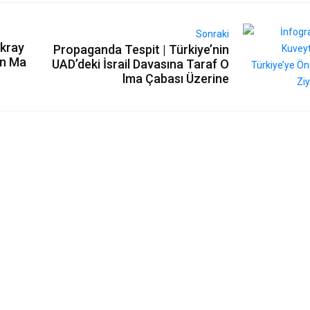
Sonraki
Ukray
Propaganda Tespit | Türkiye’nin
in Ma
UAD’deki İsrail Davasına Taraf O
lma Çabası Üzerine