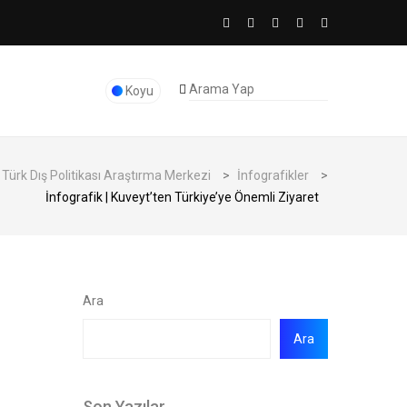
Koyu
Türk Dış Politikası Araştırma Merkezi
>
İnfografikler
>
İnfografik | Kuveyt’ten Türkiye’ye Önemli Ziyaret
Ara
Ara
Son Yazılar