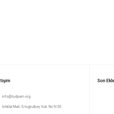
etişim
Son Ekl
info@tudpam.org
İstiklal Mah. Ertuğrulbey Sok. No:9/20