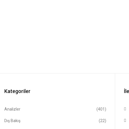
Kategoriler
İl
Analizler
(401)
Dış Bakış
(22)