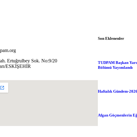
Son Eklenenler
pam.org
Tudpam'dan Haberl
Mah. Ertuğrulbey Sok. No:9/20
TUDPAM Başkan Yardım
arı/ESKİŞEHİR
Bölümü Yayımlandı
Genel
Gündem
İnfo
Haftalık Gündem-2026
Analizler
Genel
Gü
Afgan Göçmenlerin Eğit