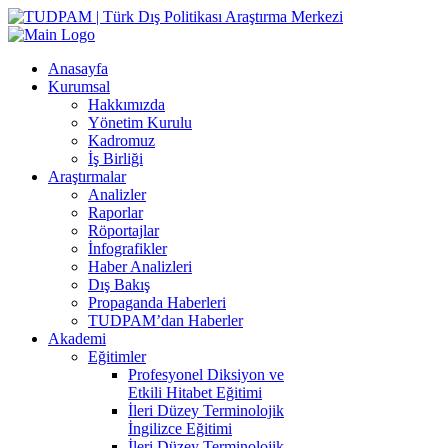
Anasayfa
Kurumsal
Hakkımızda
Yönetim Kurulu
Kadromuz
İş Birliği
Araştırmalar
Analizler
Raporlar
Röportajlar
İnfografikler
Haber Analizleri
Dış Bakış
Propaganda Haberleri
TUDPAM’dan Haberler
Akademi
Eğitimler
Profesyonel Diksiyon ve
Etkili Hitabet Eğitimi
İleri Düzey Terminolojik
İngilizce Eğitimi
İleri Düzey Terminolojik