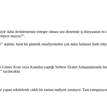
üyle daha derinlemesine entegre olması son dönemde iş dünyasının en ö
ermiyor muyuz?”.
 statüsü, basit bir gümrük muafiyetinden çok daha fazlasını ifade ediyo
n Güney Kore veya Kanada) yaptığı Serbest Ticaret Anlaşmalarında her
 sayılacaktır.
e yapan sektörlerde ciddi bir zaman maliyeti yaratıyor. Tam entegrasyon