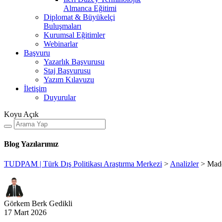
Almanca Eğitimi
Diplomat & Büyükelçi
Buluşmaları
Kurumsal Eğitimler
Webinarlar
Başvuru
Yazarlık Başvurusu
Staj Başvurusu
Yazım Kılavuzu
İletişim
Duyurular
Koyu
Açık
Blog Yazılarımız
TUDPAM | Türk Dış Politikası Araştırma Merkezi
>
Analizler
>
Made
Görkem Berk Gedikli
17 Mart 2026