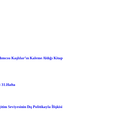
er
Duyurular
Genel
cısı Kaşlılar’ın Kaleme Aldığı Kitap
grafikler
 31.Hafta
ndem
im Seviyesinin Dış Politikayla İlişkisi