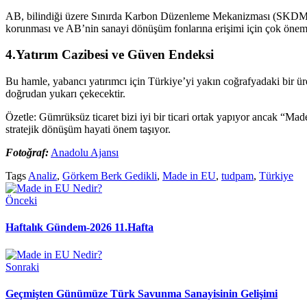
AB, bilindiği üzere Sınırda Karbon Düzenleme Mekanizması (SKDM/CBA
korunması ve AB’nin sanayi dönüşüm fonlarına erişimi için çok önemli
4.Yatırım Cazibesi ve Güven Endeksi
Bu hamle, yabancı yatırımcı için Türkiye’yi yakın coğrafyadaki bir ür
doğrudan yukarı çekecektir.
Özetle: Gümrüksüz ticaret bizi iyi bir ticari ortak yapıyor ancak “Made
stratejik dönüşüm hayati önem taşıyor.
Fotoğraf:
Anadolu Ajansı
Tags
Analiz
,
Görkem Berk Gedikli
,
Made in EU
,
tudpam
,
Türkiye
Önceki
Haftalık Gündem-2026 11.Hafta
Sonraki
Geçmişten Günümüze Türk Savunma Sanayisinin Gelişimi