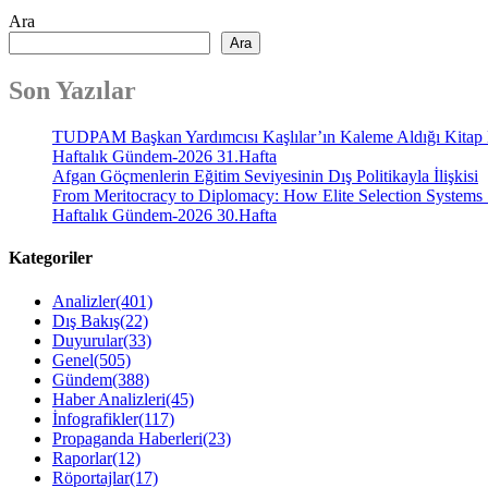
Ara
Ara
Son Yazılar
TUDPAM Başkan Yardımcısı Kaşlılar’ın Kaleme Aldığı Kitap
Haftalık Gündem-2026 31.Hafta
Afgan Göçmenlerin Eğitim Seviyesinin Dış Politikayla İlişkisi
From Meritocracy to Diplomacy: How Elite Selection Systems 
Haftalık Gündem-2026 30.Hafta
Kategoriler
Analizler
(401)
Dış Bakış
(22)
Duyurular
(33)
Genel
(505)
Gündem
(388)
Haber Analizleri
(45)
İnfografikler
(117)
Propaganda Haberleri
(23)
Raporlar
(12)
Röportajlar
(17)