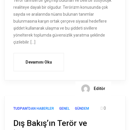
Terör tarihsel bir geçmişi bulunan ve belli bir sosyolojik
realiteye dayalı bir olgudur. Terörizm konusunda çok
sayıda ve aralarında nüans bulunan tanımlar
bulunmasına karşın ortak çerçeve siyasal hedeflere
şiddet kullanarak ulaşma ve bu şiddeti sivillere
yönelterek toplumda güvensizlik yaratma şeklinde
çizilebilir. […]
Devamını Oku
Editör
0
TUDPAM'DAN HABERLER
GENEL
GÜNDEM
Dış Bakış’ın Terör ve