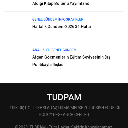
Aldığı Kitap Bölümü Yayımlandı
GENEL
GÜNDEM
İNFOGRAFIKLER
Haftalık Gündem-2026 31.Hafta
ANALIZLER
GENEL
GÜNDEM
Afgan Göçmenlerin Eğitim Seviyesinin Dış
Politikayla İlişkisi
TUDPAM
TÜRK DIŞ POLİTİKASI ARAŞTIRMA MERKEZİ TURKISH FOREIGN
POLICY RESEARCH CENTER
©2023, TUDPAM - Tüm Hakları Saklıdır Kopyalanamaz.